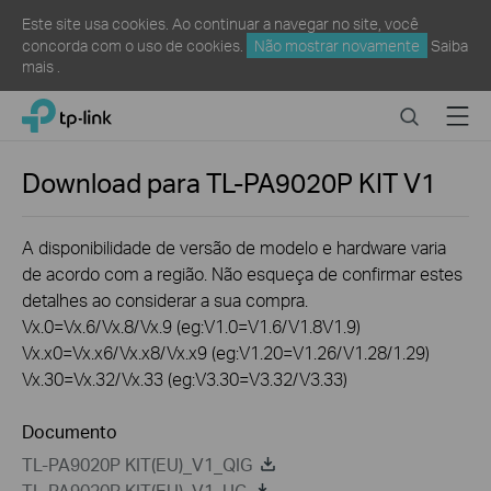
Este site usa cookies. Ao continuar a navegar no site, você
concorda com o uso de cookies.
Não mostrar novamente
Saiba
mais
.
Click
Search
Menu
TP-Link, Reliably Smart
to
skip
the
Download para
TL-PA9020P KIT
V1
navigation
bar
A disponibilidade de versão de modelo e hardware varia
de acordo com a região. Não esqueça de confirmar estes
detalhes ao considerar a sua compra.
Vx.0=Vx.6/Vx.8/Vx.9 (eg:V1.0=V1.6/V1.8V1.9)
Vx.x0=Vx.x6/Vx.x8/Vx.x9 (eg:V1.20=V1.26/V1.28/1.29)
Vx.30=Vx.32/Vx.33 (eg:V3.30=V3.32/V3.33)
Documento
TL-PA9020P KIT(EU)_V1_QIG
TL-PA9020P KIT(EU)_V1_UG