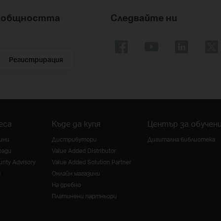
nk общността
Следвайте ни
Регистрирация
еса
Къде да купя
Център за обучен
ини
Дистрибутори
Дигитална библиотека
ради
Value Added Distributor
rity Advisory
Value Added Solution Partner
g
Онлайн магазини
На дребно
Платинени партньори