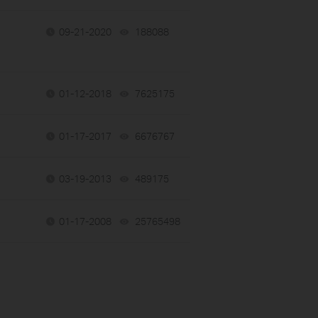
09-21-2020
188088
views
01-12-2018
7625175
views
01-17-2017
6676767
views
03-19-2013
489175
views
01-17-2008
25765498
views