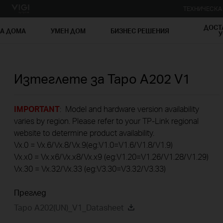
ТЕХНИЧЕСК
ДОСТ
ЗА ДОМА
УМЕН ДОМ
БИЗНЕС РЕШЕНИЯ
У
Изтеглете за
Tapo A202
V1
IMPORTANT
: Model and hardware version availability
varies by region. Please refer to your TP-Link regional
website to determine product availability.
Vx.0 = Vx.6/Vx.8/Vx.9(eg:V1.0=V1.6/V1.8/V1.9)
Vx.x0 = Vx.x6/Vx.x8/Vx.x9 (eg:V1.20=V1.26/V1.28/V1.29)
Vx.30 = Vx.32/Vx.33 (eg:V3.30=V3.32/V3.33)
Преглед
Tapo A202(UN)_V1_Datasheet