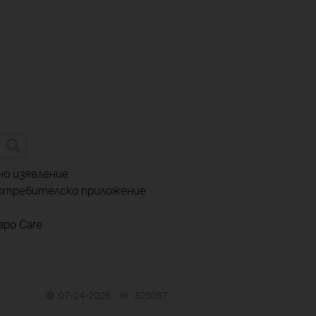
о изявление
потребителско приложение
apo Care
07-24-2026
325057
views