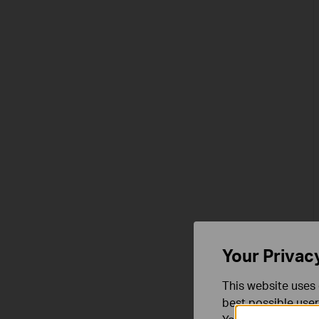
Your Privac
This website uses 
best possible user