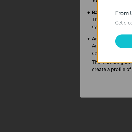
You can find more
Basic Cookies
From U
These cookies are 
Get prod
systems.
Analysis and Mar
Analysis cookies e
adapt the function
The marketing cook
create a profile o