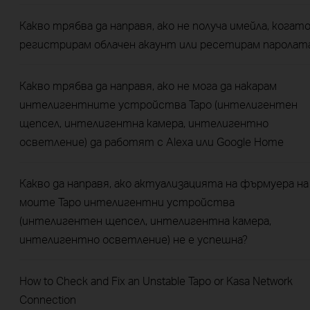
Какво трябва да направя, ако не получа имейла, когат
регистрирам облачен акаунт или ресетирам паролат
Какво трябва да направя, ако не мога да накарам
интелигентните устройства Tapo (интелигентен
щепсел, интелигентна камера, интелигентно
осветление) да работят с Alexa или Google Home
Какво да направя, ако актуализацията на фърмуера на
моите Tapo интелигентни устройства
(интелигентен щепсел, интелигентна камера,
интелигентно осветление) не е успешна?
How to Check and Fix an Unstable Tapo or Kasa Network
Connection