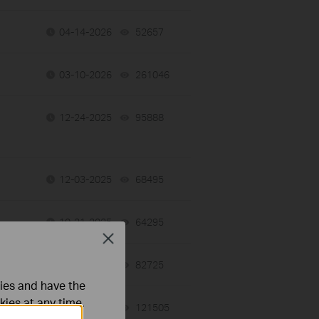
04-14-2026
52657
views
03-10-2026
261046
views
12-24-2025
95888
views
12-03-2025
68495
views
10-21-2025
64295
views
Close
10-17-2025
82725
views
ties and have the
kies at any time.
07-09-2025
121505
views