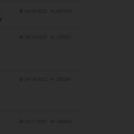
о
04-18-2022
647316
views
а
04-18-2022
227591
views
04-18-2022
200397
views
12-17-2021
363600
views