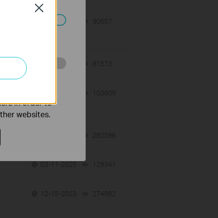
Close
07-08-2025
90657
views
ated in your
05-12-2025
81573
views
o improve and
04-15-2025
103609
views
ers in order to
other websites.
04-15-2025
282596
views
03-11-2025
129341
views
12-15-2023
274982
views