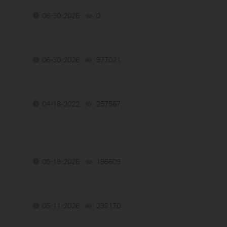
06-30-2026
0
views
06-30-2026
977021
views
04-18-2022
257567
views
05-19-2026
186609
views
05-11-2026
235170
views