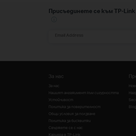
Присъединете се към TP-Li
Email Address
За нас
Пр
За нас
Нов
Нашият ангажимент към сигурността
Наг
Устойчивост
Secu
Политика за поверителност
Blo
Общи условия за ползване
Политика за бисквитки
Свържете се с нас
Кариера в TP-Link