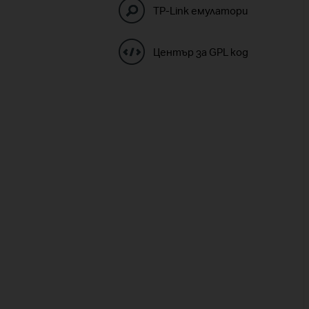
TP-Link емулатори
Център за GPL код