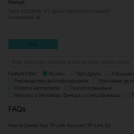
Manual
Tapo A202(UN)_V1_Quick Installation Guide(37
Languages)
FAQ
Feature Filter:
Всички
Tapo Други
Официалн
Ръководство за конфигуриране
Изискване за 
Когато настроите
Търсете решение
Въпроси и отговори Функции и спецификации
T
FAQs
How to Delete Your TP-Link Account (TP-Link ID)