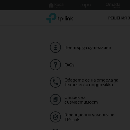
Click
to
TP-Link, Reliably Smart
skip
РЕШЕНИЯ 
the
navigation
bar
Център за изтегляне
FAQs
Обадете се на отдела за
Техническа поддръжка
Списък на
съвместимост
Гаранционни условия на
TP-Link