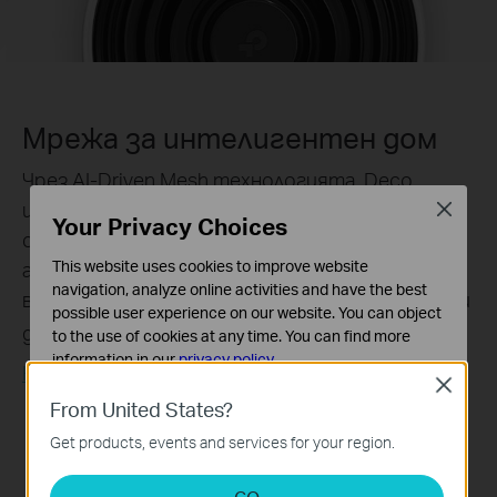
Мрежа за интелигентен дом
Чрез AI-Driven Mesh технологията, Deco
използва своите алгоритми, за да научи изучи
Close
Your Privacy Choices
средата, в която работи мрежата и да
автоматизира своите връзки, осигурявайки
This website uses cookies to improve website
navigation, analyze online activities and have the best
възможно най-силните Wi-Fi сигнали, където и
possible user experience on our website. You can object
§
да сте в къщата.
to the use of cookies at any time. You can find more
information in our
privacy policy
.
Научете повече за AI-Driven Mesh >
Close
Basic Cookies
From United States?
These cookies are necessary for the website to function
Get products, events and services for your region.
and cannot be deactivated in your systems.
Analysis and Marketing Cookies
Self-Learning
Разширени алгоритми