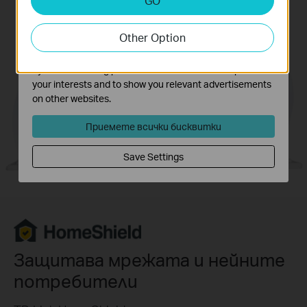
GO
Analysis cookies enable us to analyze your activities on
our website in order to improve and adapt the
Other Option
functionality of our website.
The marketing cookies can be set through our website
by our advertising partners in order to create a profile of
your interests and to show you relevant advertisements
on other websites.
Приемете всички бисквитки
Save Settings
Защитава мрежата и нейните
потребители