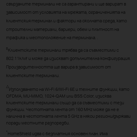
свързаните терминали не са гарантирани и ще варират в
зависимост от условията на мрежата, ограниченията на
клиентския терминал и фактори на околната среда, като
строителни материали, бариери, обем и плътност на
трафика и местоположение на терминала. .
‡
Клиентските терминали трябва да са съвместими с
802.11k/v/r и може да изискват допълнителна конфигурация.
Производителността ще варира в зависимост от
клиентските терминали.
△
Използването на Wi-Fi 6/Wi-Fi 6E и техните функции, като
OFDMA, MU-MIMO, 1024-QAM или BSS Color, изисква
клиентските терминали също да са съвместими с тези
функции. Честотната лента от 160 MHz може да не е
налична в честотната лента 5 GHz в някои региони/държави
поради местните разпоредби.
*
HomeShield идва с безплатния основен план. Има