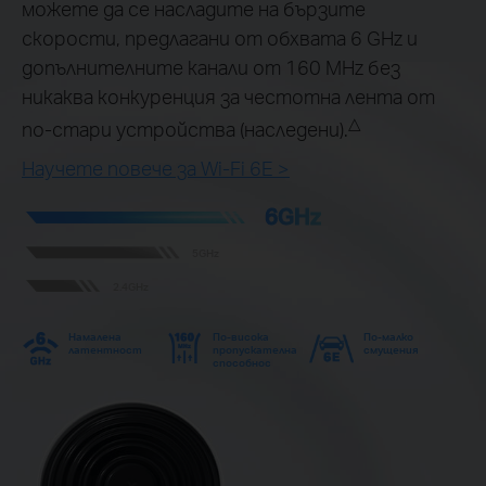
можете да се насладите на бързите
скорости, предлагани от обхвата 6 GHz и
допълнителните канали от 160 MHz без
никаква конкуренция за честотна лента от
△
по-стари устройства (наследени).
Научете повече за Wi-Fi 6E >
6GHz
5GHz
2.4GHz
Намалена
По-висока
По-малко
латентност
пропускателна
смущения
способнос