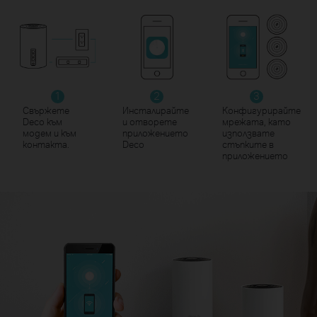
1
2
3
Свържете
Инсталирайте
Конфигурирайте
Deco към
и отворете
мрежата, като
модем и към
приложението
използвате
контакта.
Deco
стъпките в
приложението