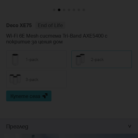
Deco XE75
End of Life
Wi-Fi 6E Mesh система Tri-Band AXE5400 с
покритие за целия дом
1-pack
2-pack
3-pack
Купете сега
Преглед