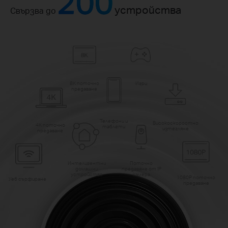
200
устройства
Свързва до
8K поточно
Игри
предаване
Телефони и
Високоскоростно
4K поточно
таблети
изтегляне
предаване
Интелигентни
Поточно
домашни
предаване от IP
устройства
камера
1080P поточно
Уеб сърфиране
предаване