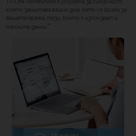
TP-Link HomeShield е услугата за сигурност,
която защитава вашия дом, като се грижи за
вашата мрежа, тези, които я използват и
**
техните данни.
Мрежова