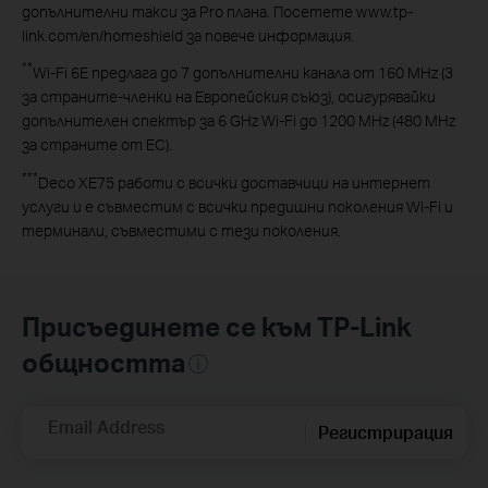
допълнителни такси за Pro плана. Посетете www.tp-
link.com/en/homeshield за повече информация.
**
Wi-Fi 6E предлага до 7 допълнителни канала от 160 MHz (3
за страните-членки на Европейския съюз), осигурявайки
допълнителен спектър за 6 GHz Wi-Fi до 1200 MHz (480 MHz
за страните от ЕС).
***
Deco XE75 работи с всички доставчици на интернет
услуги и е съвместим с всички предишни поколения Wi-Fi и
терминали, съвместими с тези поколения.
Присъединете се към TP-Link
общността
Email Address
Регистрирация