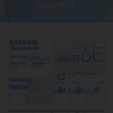
Deco
XE75
AXE5400
Трилентов
2402 Mbps
6 GHz
2402 Mbps
574 Mbps
5 GHz
2.4 GHz
200
Свързва до
устройства
Покрива до
2
660 м
Родителски
TP-Link
AI-Driven
контрол
HomeShield
Mesh
Забележка: Покритието е до 660 m² (3-модула), до 510 m² (2-