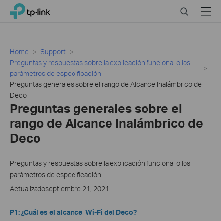
Click
Search
Menu
TP-Link, Reliably Smart
to
skip
the
navigation
Home
Support
bar
Preguntas y respuestas sobre la explicación funcional o los
parámetros de especificación
Preguntas generales sobre el rango de Alcance Inalámbrico de
Deco
Preguntas generales sobre el
rango de Alcance Inalámbrico de
Deco
Preguntas y respuestas sobre la explicación funcional o los
parámetros de especificación
Actualizadoseptiembre 21, 2021
P1: ¿Cuál es el alcance Wi-Fi del Deco?