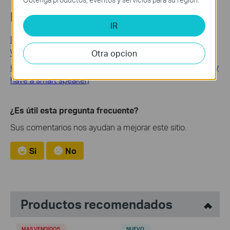
Buscando mas
IR
Deco X55: The Most Comprehensive Entry-Level Mesh
WiFi 6 Solution
Otra opcion
6 Reasons to Buy the Deco Voice X20 (Even if you already
have a smart speaker)
¿Es útil esta pregunta frecuente?
Sus comentarios nos ayudan a mejorar este sitio.
Si
No
Productos recomendados
MAS VENDIDOS
NUEVO