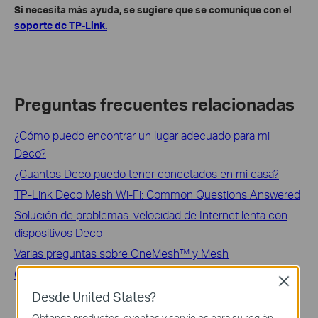
Si necesita más ayuda, se sugiere que se comunique con el
soporte de TP-Link.
Preguntas frecuentes relacionadas
¿Cómo puedo encontrar un lugar adecuado para mi
Deco?
¿Cuantos Deco puedo tener conectados en mi casa?
TP-Link Deco Mesh Wi-Fi: Common Questions Answered
Solución de problemas: velocidad de Internet lenta con
dispositivos Deco
Varias preguntas sobre OneMesh™ y Mesh
General questions about PoE feature on Deco X50-PoE
Close
Desde United States?
Obtenga productos, eventos y servicios para su región.