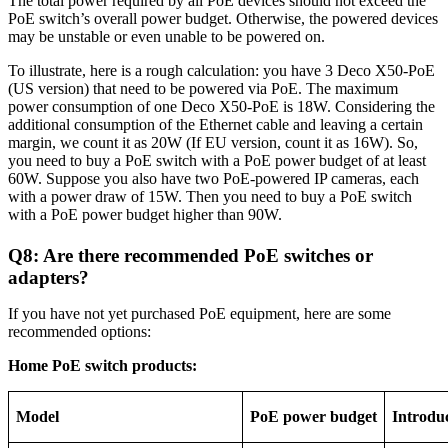
The total power required by all PoE devices should not exceed the
PoE switch’s overall power budget. Otherwise, the powered devices
may be unstable or even unable to be powered on.
To illustrate, here is a rough calculation: you have 3 Deco X50-PoE
(US version) that need to be powered via PoE. The maximum
power consumption of one Deco X50-PoE is 18W. Considering the
additional consumption of the Ethernet cable and leaving a certain
margin, we count it as 20W (If EU version, count it as 16W). So,
you need to buy a PoE switch with a PoE power budget of at least
60W. Suppose you also have two PoE-powered IP cameras, each
with a power draw of 15W. Then you need to buy a PoE switch
with a PoE power budget higher than 90W.
Q8: Are there recommended PoE switches or
adapters?
If you have not yet purchased PoE equipment, here are some
recommended options:
Home PoE switch products:
Model
PoE power budget
Introdu