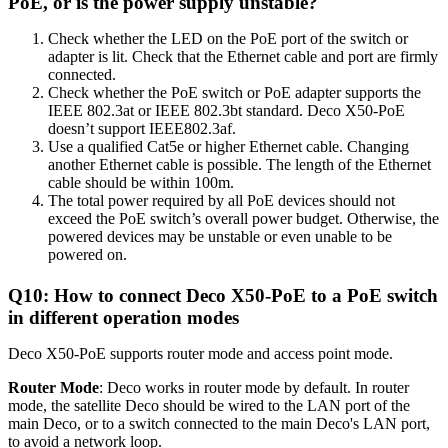
PoE, or is the power supply unstable?
Check whether the LED on the PoE port of the switch or
adapter is lit. Check that the Ethernet cable and port are firmly
connected.
Check whether the PoE switch or PoE adapter supports the
IEEE 802.3at or IEEE 802.3bt standard. Deco X50-PoE
doesn’t support IEEE802.3af.
Use a qualified Cat5e or higher Ethernet cable. Changing
another Ethernet cable is possible. The length of the Ethernet
cable should be within 100m.
The total power required by all PoE devices should not
exceed the PoE switch’s overall power budget. Otherwise, the
powered devices may be unstable or even unable to be
powered on.
Q10: How to connect Deco X50-PoE to a PoE switch
in different operation modes
Deco X50-PoE supports router mode and access point mode.
Router Mode
: Deco works in router mode by default. In router
mode, the satellite Deco should be wired to the LAN port of the
main Deco, or to a switch connected to the main Deco's LAN port,
to avoid a network loop.