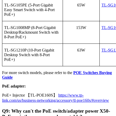
TL-SG105PE (5-Port Gigabit
65W
TL-SG1
Easy Smart Switch with 4-Port
PoE+)
TL-SG1008MP (8-Port Gigabit
153W
TL-SG1
Desktop/Rackmount Switch with
8-Port PoE+)
TL-SG1210P (10-Port Gigabit
63W
TL-SG1
Desktop Switch with 8-Port
PoE+)
For more switch models, please refer to the
POE Switches Buying
Guide
PoE adapter:
PoE+ Injector 【TL-POE160S】
https://www.tp-
link.com/us/business-networking/accessory/tl-poe160s/#overview
Q9: Why can't the PoE switch/adapter power X50-