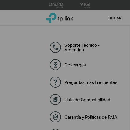
Click
to
TP-Link, Reliably Smart
skip
HOGAR
the
navigation
bar
Soporte Técnico -
Argentina
Descargas
Preguntas más Frecuentes
Lista de Compatibilidad
Garantía y Políticas de RMA