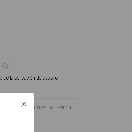
o de la aplicación de usuario
Close
-
10-29-2021
7625175
views