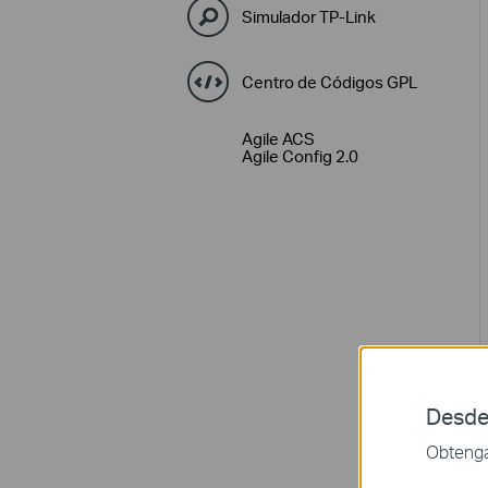
Simulador TP-Link
Centro de Códigos GPL
Agile ACS
Agile Config 2.0
Desde
Obtenga 