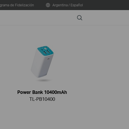
grama de Fidelización
Argentina / Español
Search
Power Bank 10400mAh
TL-PB10400