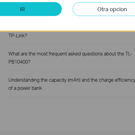
¿Cómo encontrar el número de serie S/N en dispositivos TP
IR
Otra opcion
Link?
¿Cómo encontrar la versión de hardware en un dispositivo
TP-Link?
What are the most frequent asked questions about the TL-
PB10400?
Understanding the capacity (mAh) and the charge efficienc
of a power bank