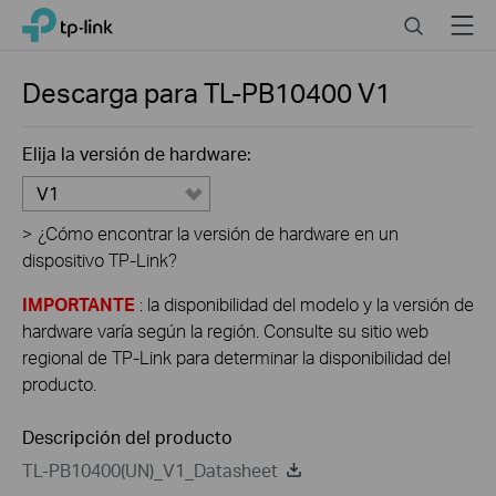
Click
Search
Menu
TP-Link, Reliably Smart
to
skip
the
Descarga para
TL-PB10400
V1
navigation
bar
Elija la versión de hardware:
V1
>
¿Cómo encontrar la versión de hardware en un
dispositivo TP-Link?
IMPORTANTE
: la disponibilidad del modelo y la versión de
hardware varía según la región. Consulte su sitio web
regional de TP-Link para determinar la disponibilidad del
producto.
Descripción del producto
TL-PB10400(UN)_V1_Datasheet