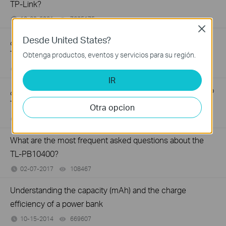
TP-Link?
10-29-2021
7625175
views
Close
Desde United States?
¿Cómo encontrar el número de serie S/N en dispositivos
TP-Link?
Obtenga productos, eventos y servicios para su región.
10-07-2021
489173
views
IR
¿Cómo encontrar la versión de hardware en un dispositivo
TP-Link?
Otra opcion
04-01-2020
25765498
views
What are the most frequent asked questions about the
TL-PB10400?
02-07-2017
108467
views
Understanding the capacity (mAh) and the charge
efficiency of a power bank
10-15-2014
669607
views