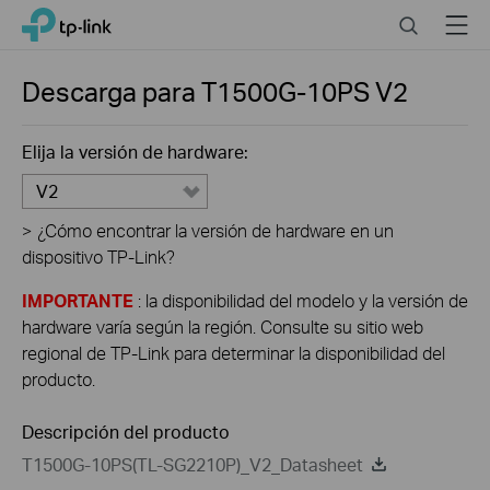
Click
Search
Menu
TP-Link, Reliably Smart
to
skip
the
Descarga para
T1500G-10PS
V2
navigation
bar
Elija la versión de hardware:
V2
>
¿Cómo encontrar la versión de hardware en un
dispositivo TP-Link?
IMPORTANTE
: la disponibilidad del modelo y la versión de
hardware varía según la región. Consulte su sitio web
regional de TP-Link para determinar la disponibilidad del
producto.
Descripción del producto
T1500G-10PS(TL-SG2210P)_V2_Datasheet