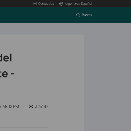
Contact Us
Argentina / Español
Busca
del
e -
9:48:12 PM
325197