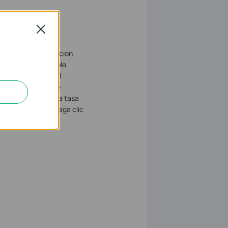
Close
e página. En la sección
e la lista desplegable
ario. Una vez que el
P secundario. Puede
nado. Especifique la tasa
 un servidor NTP. Haga clic