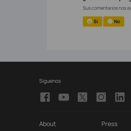
Sus comentarios nos ay
Si
No
Síguenos
About
Press