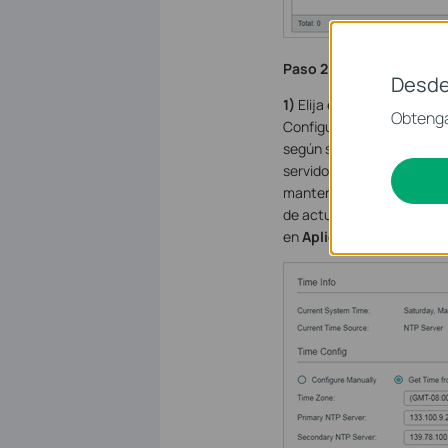
Paso 2: Configuración d
Desde
1)
Elija el menú
SISTEMA
Obtenga
Configuración de hora, s
según su ubicación real. I
servidor NTP principal est
mantener la dirección IP d
de actualización. La tasa 
en
Aplicar
.