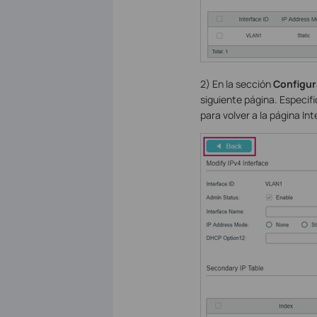
2) En la sección
Configura
siguiente página. Especif
para volver a la página Int