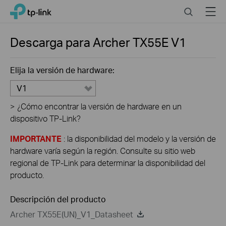
Click
Search
Menu
TP-Link, Reliably Smart
to
skip
the
Descarga para
Archer TX55E
V1
navigation
bar
Elija la versión de hardware:
V1
>
¿Cómo encontrar la versión de hardware en un
dispositivo TP-Link?
IMPORTANTE
: la disponibilidad del modelo y la versión de
hardware varía según la región. Consulte su sitio web
regional de TP-Link para determinar la disponibilidad del
producto.
Descripción del producto
Archer TX55E(UN)_V1_Datasheet