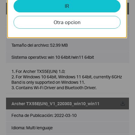
IR
Archer TX55E(UN)_V1_220511_win10_win11
Fecha de Publicación:
2022-06-10
Otra opcion
Idioma:
Multi lenguaje
Tamaño del archivo:
52.99 MB
Sistema operativo: win 10 64bit/win11 64bit
1. For Archer TX55E(UN) 1.0;
2. For Windows 10 64bit, Windows 11 64bit, currently 6GHz
Band is only supported on Windows 11.
3. Contains Wi-Fi Driver and Bluetooth Driver.
Archer TX55E(UN)_V1_220303_win10_win11
Fecha de Publicación:
2022-03-10
Idioma:
Multi lenguaje