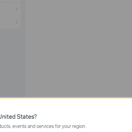
k on the
arrow symbol
to edit.
nited States?
ucts, events and services for your region.