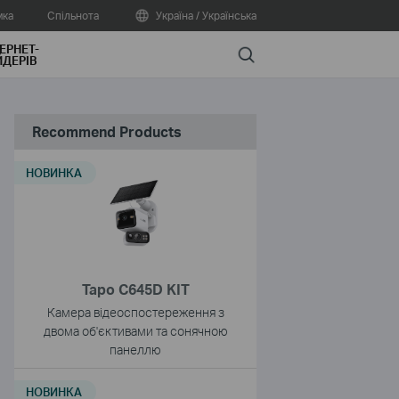
мка
Спільнота
Україна / Українська
ЕРНЕТ-
Search
ДЕРІВ
Recommend Products
НОВИНКА
Tapo C645D KIT
Камера відеоспостереження з
двома об'єктивами та сонячною
панеллю
НОВИНКА