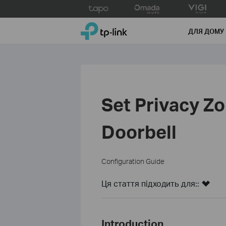
Click
to
TP-Link, Reliably Smart
skip
ДЛЯ ДОМУ
the
navigation
bar
Set Privacy Z
Doorbell
Configuration Guide
Ця стаття підходить для::
Introduction