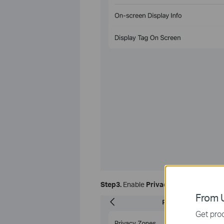
Step3.
Enable
Privacy Zones
, and clic
From U
Get prod