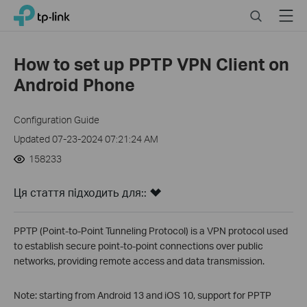
Click
Search
Menu
TP-Link, Reliably Smart
to
skip
the
How to set up PPTP VPN Client on
navigation
Android Phone
bar
Configuration Guide
Updated 07-23-2024 07:21:24 AM
158233
Ця стаття підходить для::
PPTP (Point-to-Point Tunneling Protocol) is a VPN protocol used
to establish secure point-to-point connections over public
networks, providing remote access and data transmission.
Note: starting from Android 13 and iOS 10, support for PPTP