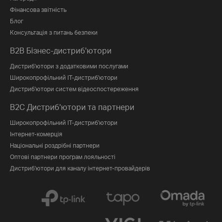
Фінансова звітність
Блог
Консультація з питань безпеки
B2B Бізнес-дистриб'ютори
Дистриб'ютори з додатковими послугами
Широкопрофільний IT-дистриб'ютори
Дистриб'ютори систем відеоспостереження
B2C Дистриб'ютори та партнери
Широкопрофільний IT-дистриб'ютори
Інтернет-комерція
Національні роздрібні партнери
Оптові партнери програм лояльності
Дистриб'ютори для каналу інтернет-провайдерів