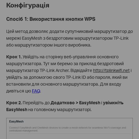
Конфігурація
Спосіб 1: Використання кнопки WPS
Цей метод дозволяє додати супутниковий маршрутизатор до
мережі EasyMesh з бездротовим маршрутизатором TP-Link
або маршрутизатором іншого виробника.
Крок 1.
Увійдіть на сторінку веб-управління основного
маршрутизатора. Тут ми беремо за приклад бездротовий
маршрутизатор TP-Link Archer.
Відвідайте
http://tplinkwifi.net
і
увійдіть за допомогою свого TP-Link ID або пароля, який ви
встановили для основного маршрутизатора. Для входу
дивіться цю
FAQ
.
Крок
2.
Перейдіть до
Додатково > EasyMesh
і
увімкніть
EasyMesh
на головному маршрутизаторі.