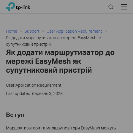
Click
Search
Menu
TP-Link, Reliably Smart
to
skip
the
navigation
Home
Support
User Application Requirement
bar
Як додати маршрутизатор до мережі EasyMesh як
супутниковий пристрій
Як додати маршрутизатор до
мережі EasyMesh як
супутниковий пристрій
User Application Requirement
Last updated: березня 3, 2026
Вступ
Маршрутизатори та маршрутизатори EasyMesh можуть