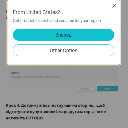
Close
From United States?
Крок
3.
Натисніть
Додати супутникові пристрої
, виберіть
Маршрутизатор TP-Link
, а потім натисніть
ДАЛІ
.
Get products, events and services for your region.
Вперед
Other Option
Крок
4.
Дотримуйтесь інструкцій на сторінці, щоб
підготувати супутниковий маршрутизатор, а потім
натисніть
ГОТОВО
.