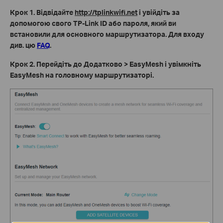
Крок 1. Відвідайте
http://tplinkwifi.net
і увійдіть за
допомогою свого TP-Link ID або пароля, який ви
встановили для основного маршрутизатора. Для входу
див. цю
FAQ
.
Крок
2.
Перейдіть до
Додатково > EasyMesh
і увімкніть
EasyMesh
на головному маршрутизаторі.