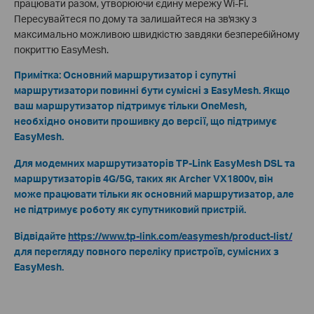
працювати разом, утворюючи єдину мережу Wi-Fi.
Пересувайтеся по дому та залишайтеся на зв'язку з
максимально можливою швидкістю завдяки безперебійному
покриттю EasyMesh.
Примітка: Основний маршрутизатор і супутні
маршрутизатори повинні бути сумісні з EasyMesh. Якщо
ваш маршрутизатор підтримує тільки OneMesh,
необхідно оновити прошивку до версії, що підтримує
EasyMesh.
Для модемних маршрутизаторів TP-Link EasyMesh DSL та
маршрутизаторів 4G/5G, таких як Archer VX1800v, він
може працювати тільки як основний маршрутизатор, але
не підтримує роботу як супутниковий пристрій.
Відвідайте
https://www.tp-link.com/easymesh/product-list/
для перегляду повного переліку пристроїв, сумісних з
EasyMesh.