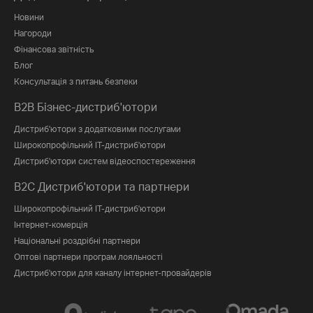
Новини
Нагороди
Фінансова звітність
Блог
Консультація з питань безпеки
B2B Бізнес-дистриб'ютори
Дистриб'ютори з додатковими послугами
Широкопрофільний IT-дистриб'ютори
Дистриб'ютори систем відеоспостереження
B2C Дистриб'ютори та партнери
Широкопрофільний IT-дистриб'ютори
Інтернет-комерція
Національні роздрібні партнери
Оптові партнери програм лояльності
Дистриб'ютори для каналу інтернет-провайдерів