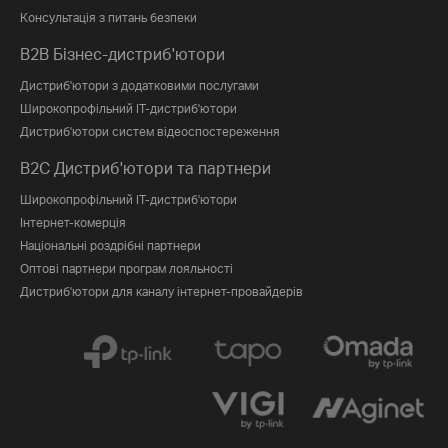
Консультація з питань безпеки
B2B Бізнес-дистриб'ютори
Дистриб'ютори з додатковими послугами
Широкопрофільний IT-дистриб'ютори
Дистриб'ютори систем відеоспостереження
B2C Дистриб'ютори та партнери
Широкопрофільний IT-дистриб'ютори
Інтернет-комерція
Національні роздрібні партнери
Оптові партнери програм лояльності
Дистриб'ютори для каналу інтернет-провайдерів