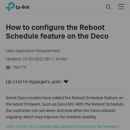
Click
Search
Menu
TP-Link, Reliably Smart
to
skip
the
How to configure the Reboot
navigation
Schedule feature on the Deco
bar
User Application Requirement
Updated 10-20-2022 08:11:34 AM
156174
Ця стаття підходить для::
Some Deco models have added the Reboot Schedule feature on
the latest firmware, such as Deco M5. With the Reboot Schedule,
the customer can set when and how often the Deco reboots
regularly, which may improve the network stability.
Note: Other Deco models will support this feature via firmware