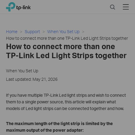
Click
Search
Menu
TP-Link, Reliably Smart
to
skip
the
navigation
Home
Support
When You Set Up
bar
How to connect more than one TP-Link Led Light Strips together
How to connect more than one
TP-Link Led Light Strips together
When You Set Up
Last updated: May 21, 2026
If you have multiple TP-Link Led light strips and wish to connect
them to a single power source, this article will explain what
models of Led light strips can be connected together and how.
The maximum length of the light strip is limited by the
maximum output of the power adapter: