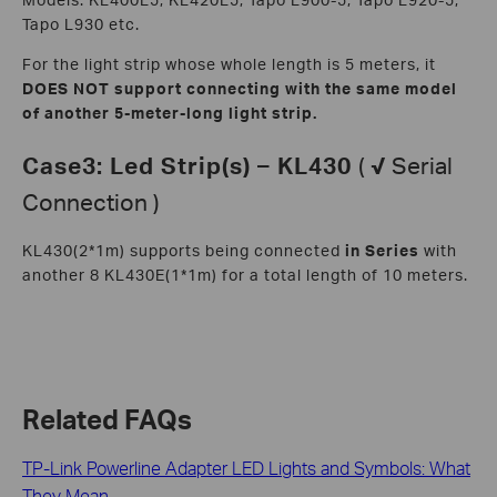
Tapo L930 etc.
For the light strip whose whole length is 5 meters, it
DOES NOT support
connecting with the same model
of another 5-meter-long light strip.
Case3: Led Strip(s) – KL430
(
√
Serial
Connection )
KL430(2*1m) supports being connected
in Series
with
another 8 KL430E(1*1m) for a total length of 10 meters.
Related FAQs
TP-Link Powerline Adapter LED Lights and Symbols: What
They Mean