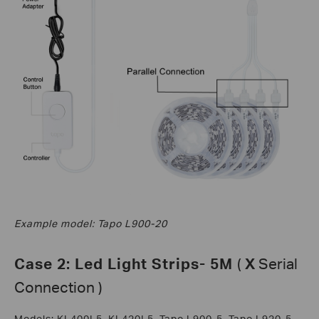
Example model: Tapo L900-20
Case 2: Led Light Strips- 5M
(
X
Serial
Connection )
Models: KL400L5, KL420L5, Tapo L900-5, Tapo L920-5,