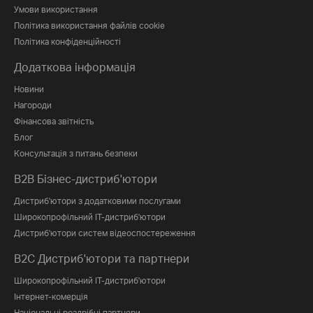
Умови використання
Політика використання файлів cookie
Політика конфіденційності
Додаткова інформація
Новини
Нагороди
Фінансова звітність
Блог
Консультація з питань безпеки
B2B Бізнес-дистриб'ютори
Дистриб'ютори з додатковими послугами
Широкопрофільний IT-дистриб'ютори
Дистриб'ютори систем відеоспостереження
B2C Дистриб'ютори та партнери
Широкопрофільний IT-дистриб'ютори
Інтернет-комерція
Національні роздрібні партнери