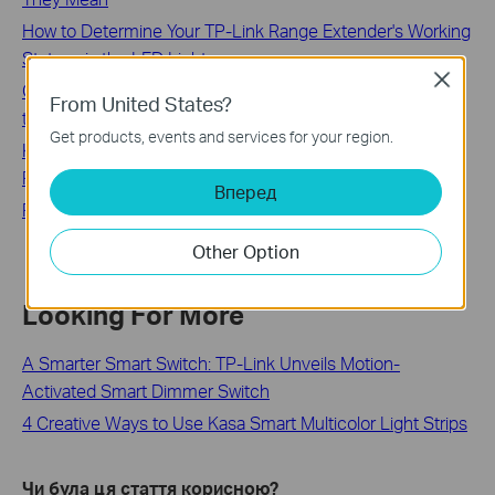
How to Determine Your TP-Link Range Extender's Working
Status via the LED Lights
Close
Connect or Reconnect Your Kasa Light Bulb to Wi-Fi via
From United States?
the Kasa App
Get products, events and services for your region.
Kasa HS200 Smart Switch LED Light Meanings: Blinking,
Red, Green, and How to Reset
Вперед
Philips Hue Light
Other Option
Looking For More
A Smarter Smart Switch: TP-Link Unveils Motion-
Activated Smart Dimmer Switch
4 Creative Ways to Use Kasa Smart Multicolor Light Strips
Чи була ця стаття корисною?