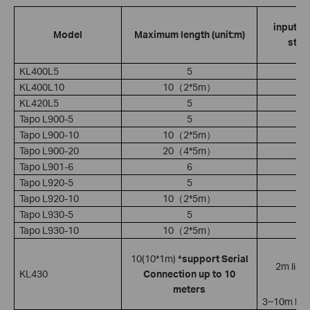
input po
Model
Maximum length (unit:m)
strip
KL400L5
5
KL400L10
10（2*5m）
KL420L5
5
Tapo L900-5
5
Tapo L900-10
10（2*5m）
Tapo L900-20
20（4*5m）
Tapo L901-6
6
Tapo L920-5
5
Tapo L920-10
10（2*5m）
Tapo L930-5
5
Tapo L930-10
10（2*5m）
10(10*1m)
*support Serial
2m light
KL430
Connection up to 10
meters
3~10m ligh