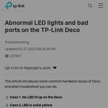
Click
Search
Menu
TP-Link, Reliably Smart
to
skip
the
Abnormal LED lights and bad
navigation
ports on the TP-Link Deco
bar
Troubleshooting
Updated 02-27-2023 09:26:48 AM
237907
Ця стаття підходить для::
This article introduces some common hardware issues of Deco
and what troubleshoot you can do.
Case 1. No LED lit up on the Deco
Case 2. LED is solid yellow