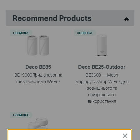
Recommend Products
НОВИНКА
НОВИНКА
Deco BE85
Deco BE25-Outdoor
BE19000 Тридіапазонна
BE3600 — Mesh
mesh-система Wi-Fi 7
маршрутизатор WiFi 7 для
зовнішнього та
внутрішнього
використання
НОВИНКА
Close