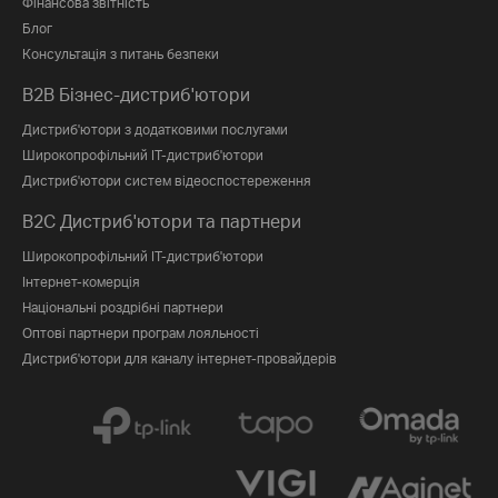
Фінансова звітність
Блог
Консультація з питань безпеки
B2B Бізнес-дистриб'ютори
Дистриб'ютори з додатковими послугами
Широкопрофільний IT-дистриб'ютори
Дистриб'ютори систем відеоспостереження
B2C Дистриб'ютори та партнери
Широкопрофільний IT-дистриб'ютори
Інтернет-комерція
Національні роздрібні партнери
Оптові партнери програм лояльності
Дистриб'ютори для каналу інтернет-провайдерів