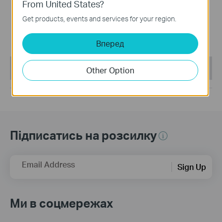
From United States?
Deco BE22
Get products, events and services for your region.
BE3600 Mesh-cистема Wi-
Fi 7
Вперед
This Article Applies to:
Other Option
Підписатись на розсилку
Email Address
Sign Up
Ми в соцмережах