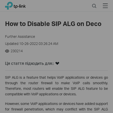
Click
Search
Menu
TP-Link, Reliably Smart
to
skip
the
How to Disable SIP ALG on Deco
navigation
bar
Further Assistance
Updated 10-26-2022 03:26:24 AM
230214
Ця стаття підходить для::
SIP ALG is a feature that helps VoIP applications or devices go
through the router firewall to make VoIP calls smoothly.
Therefore, most routers will enable the SIP ALG feature to be
compatible with VoIP applications or devices.
However, some VoIP applications or devices have added support
for firewall penetration, which may conflict with the SIP ALG