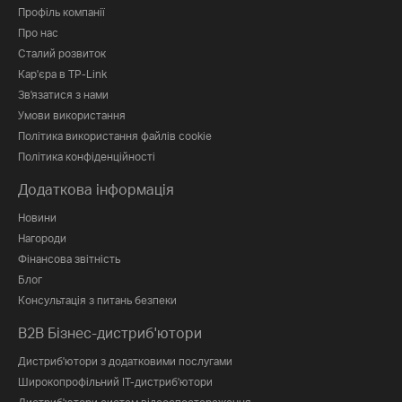
Профіль компанії
Про нас
Сталий розвиток
Кар'єра в TP-Link
Зв'язатися з нами
Умови використання
Політика використання файлів cookie
Політика конфіденційності
Додаткова інформація
Новини
Нагороди
Фінансова звітність
Блог
Консультація з питань безпеки
B2B Бізнес-дистриб'ютори
Дистриб'ютори з додатковими послугами
Широкопрофільний IT-дистриб'ютори