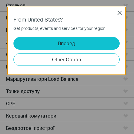
Стельові
Close
Відеореєстратори
From United States?
Get products, events and services for your region.
Роутери з розподілом навантаження
Зовнішні точки
Вперед
Стельові
Other Option
Маршрутизатори з балансування навантаження
Маршрутизатори Load Balance
Точки доступу
CPE
Керовані комутатори
Бездротові пристрої