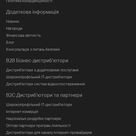
Політика конфіденційності
Додаткова інформація
Новини
Нагороди
Фінансова звітність
Блог
Консультація з питань безпеки
B2B Бізнес-дистриб'ютори
Дистриб'ютори з додатковими послугами
Широкопрофільний IT-дистриб'ютори
Дистриб'ютори систем відеоспостереження
B2C Дистриб'ютори та партнери
Широкопрофільний IT-дистриб'ютори
Інтернет-комерція
Національні роздрібні партнери
Оптові партнери програм лояльності
Дистриб'ютори для каналу інтернет-провайдерів