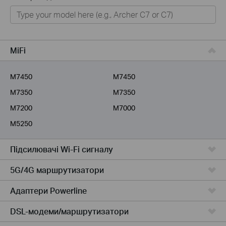
Для дому
Розумний будинок
Для бiзнесу
MiFi
Для інтернет-провайдерів
M7450
M7450
M7350
M7350
M7200
M7000
M5250
Підсилювачi Wi-Fi сигналу
5G/4G маршрутизатори
Адаптери Powerline
DSL-модеми/маршрутизатори