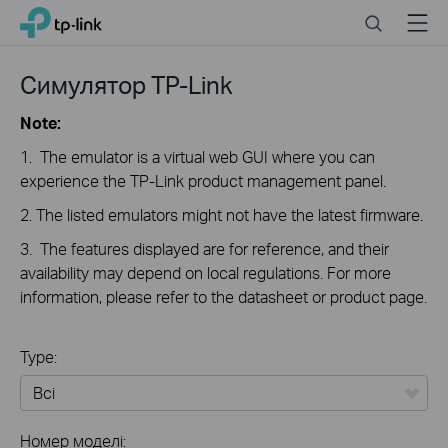
Click
Search
Menu
TP-Link, Reliably Smart
to
skip
the
Симулятор TP-Link
navigation
bar
Note:
1. The emulator is a virtual web GUI where you can
experience the TP-Link product management panel.
2. The listed emulators might not have the latest firmware.
3. The features displayed are for reference, and their
availability may depend on local regulations. For more
information, please refer to the datasheet or product page.
Type:
Всі
Номер моделі: