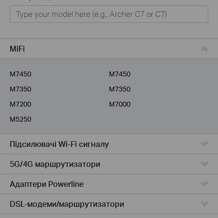
Для дому
Розумний будинок
Для бiзнесу
MiFi
Для інтернет-провайдерів
M7450
M7450
M7350
M7350
M7200
M7000
M5250
Підсилювачi Wi-Fi сигналу
5G/4G маршрутизатори
Адаптери Powerline
DSL-модеми/маршрутизатори