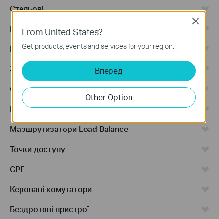
Стельові
Close
Відеореєстратори
From United States?
Get products, events and services for your region.
Роутери з розподілом навантаження
Зовнішні точки
Вперед
Стельові
Other Option
Маршрутизатори з балансування навантаження
Маршрутизатори Load Balance
Точки доступу
CPE
Керовані комутатори
Бездротові пристрої