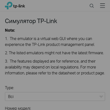
Click
Search
Menu
TP-Link, Reliably Smart
to
skip
the
Симулятор TP-Link
navigation
bar
Note:
1. The emulator is a virtual web GUI where you can
experience the TP-Link product management panel.
2. The listed emulators might not have the latest firmware.
3. The features displayed are for reference, and their
availability may depend on local regulations. For more
information, please refer to the datasheet or product page.
Type:
Всі
Номер моделі: