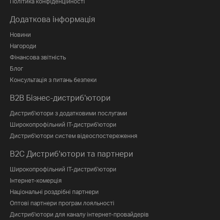
Політика конфіденційності
Додаткова інформація
Новини
Нагороди
Фінансова звітність
Блог
Консультація з питань безпеки
B2B Бізнес-дистриб'ютори
Дистриб'ютори з додатковими послугами
Широкопрофільний IT-дистриб'ютори
Дистриб'ютори систем відеоспостереження
B2C Дистриб'ютори та партнери
Широкопрофільний IT-дистриб'ютори
Інтернет-комерція
Національні роздрібні партнери
Оптові партнери програм лояльності
Дистриб'ютори для каналу інтернет-провайдерів