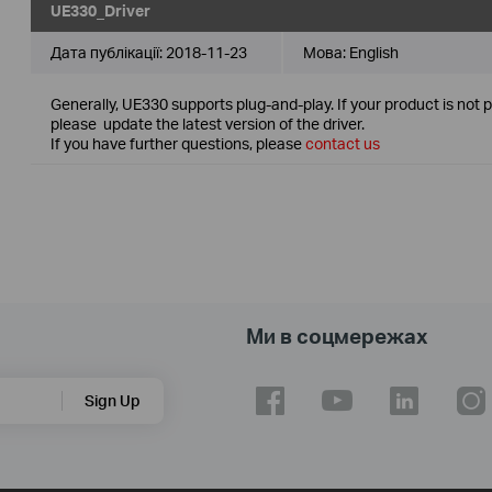
UE330_Driver
Дата публікації:
2018-11-23
Мова:
English
Generally, UE330 supports plug-and-play. If your product is not 
please update the latest version of the driver.
If you have further questions, please
contact us
Ми в соцмережах
Sign Up