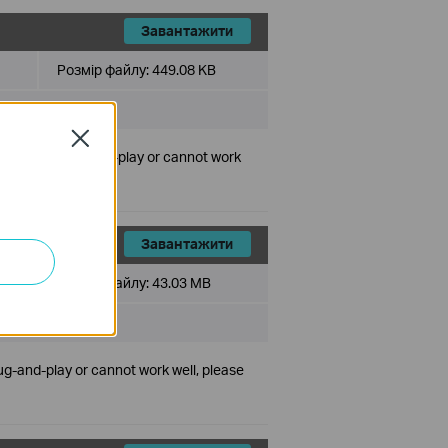
Завантажити
Розмір файлу:
449.08 KB
Close
ct is not plug-and-play or cannot work
Завантажити
Розмір файлу:
43.03 MB
lug-and-play or cannot work well, please