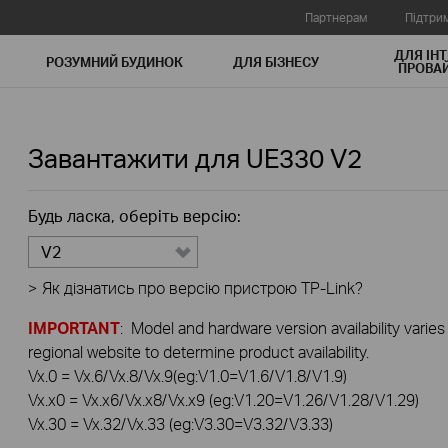
Партнерам
Підтри
ДЛЯ ІНТ
РОЗУМНИЙ БУДИНОК
ДЛЯ БIЗНЕСУ
ПРОВАЙ
Завантажити для
UE330
V2
Будь ласка, оберіть версію:
V2
>
Як дізнатись про версію пристрою TP-Link?
IMPORTANT
: Model and hardware version availability varies
regional website to determine product availability.
Vx.0 = Vx.6/Vx.8/Vx.9(eg:V1.0=V1.6/V1.8/V1.9)
Vx.x0 = Vx.x6/Vx.x8/Vx.x9 (eg:V1.20=V1.26/V1.28/V1.29)
Vx.30 = Vx.32/Vx.33 (eg:V3.30=V3.32/V3.33)