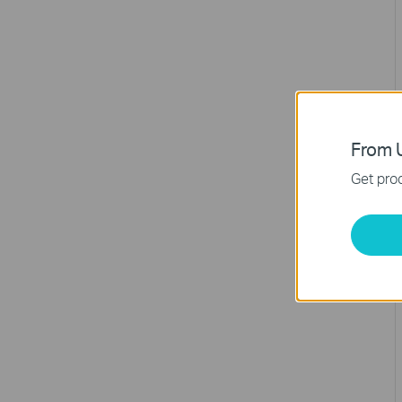
From U
Get prod