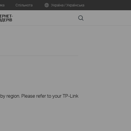
мка
Спільнота
Україна / Українська
ЕРНЕТ-
Search
ДЕРІВ
 by region. Please refer to your TP-Link