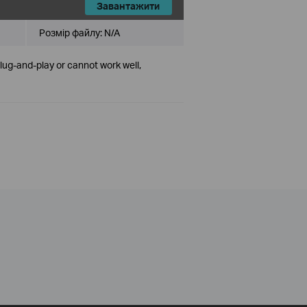
Завантажити
Розмір файлу:
N/A
plug-and-play or cannot work well,