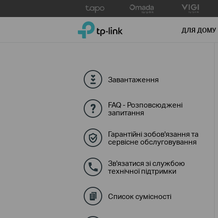
Click
to
TP-Link, Reliably Smart
skip
ДЛЯ ДОМУ
the
navigation
bar
Завантаження
FAQ - Розповсюджені
запитання
Гарантійні зобов'язання та
сервісне обслуговування
Зв'язатися зі службою
технічної підтримки
Список сумісності