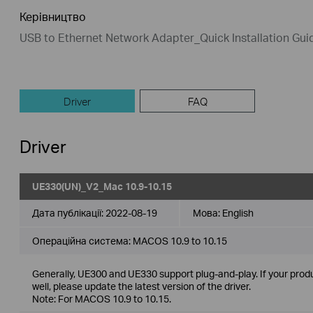
Керівництво
USB to Ethernet Network Adapter_Quick Installation Gu
Driver
FAQ
Driver
UE330(UN)_V2_Mac 10.9-10.15
Дата публікації:
2022-08-19
Мова:
English
Операційна система: MACOS 10.9 to 10.15
Generally, UE300 and UE330 support plug-and-play. If your produ
well, please update the latest version of the driver.
Note: For MACOS 10.9 to 10.15.