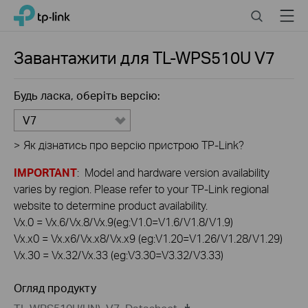
Click
Search
Menu
TP-Link, Reliably Smart
to
skip
the
Завантажити для
TL-WPS510U
V7
navigation
bar
Будь ласка, оберіть версію:
V7
>
Як дізнатись про версію пристрою TP-Link?
IMPORTANT
: Model and hardware version availability
varies by region. Please refer to your TP-Link regional
website to determine product availability.
Vx.0 = Vx.6/Vx.8/Vx.9(eg:V1.0=V1.6/V1.8/V1.9)
Vx.x0 = Vx.x6/Vx.x8/Vx.x9 (eg:V1.20=V1.26/V1.28/V1.29)
Vx.30 = Vx.32/Vx.33 (eg:V3.30=V3.32/V3.33)
Огляд продукту