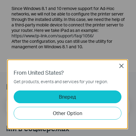
Since Windows 8.1 and 10 remove support for Ad-Hoc
networks, we will not be able to configure the printer server
through the installed utility. In this case, we need the help of
a third-party mobile device to connect the printer server to
your router. Here we take iPad as an example:
https://www.tp-link.com/support/faq/1056/
After the configuration, you can still use the utility for
management on Windows 8.1 and 10.
Close
From United States?
Get products, events and services for your region.
Підписатись на розсилку
Вперед
Email Address
Sign Up
Other Option
Ми в соцмережах