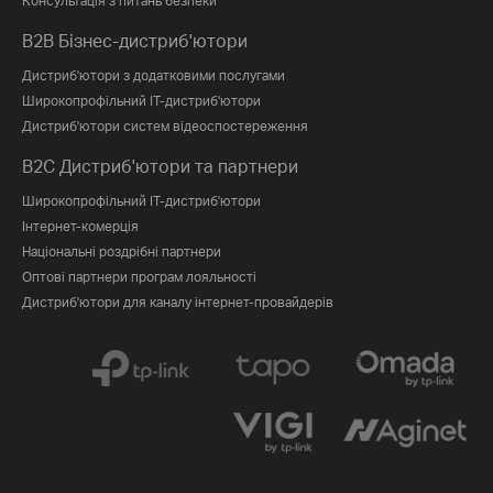
Консультація з питань безпеки
B2B Бізнес-дистриб'ютори
Дистриб'ютори з додатковими послугами
Широкопрофільний IT-дистриб'ютори
Дистриб'ютори систем відеоспостереження
B2C Дистриб'ютори та партнери
Широкопрофільний IT-дистриб'ютори
Інтернет-комерція
Національні роздрібні партнери
Оптові партнери програм лояльності
Дистриб'ютори для каналу інтернет-провайдерів