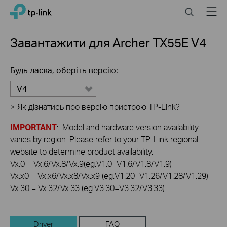
Click
Search
Menu
TP-Link, Reliably Smart
to
skip
the
Завантажити для
Archer TX55E
V4
navigation
bar
Будь ласка, оберіть версію:
V4
>
Як дізнатись про версію пристрою TP-Link?
IMPORTANT
: Model and hardware version availability
varies by region. Please refer to your TP-Link regional
website to determine product availability.
Vx.0 = Vx.6/Vx.8/Vx.9(eg:V1.0=V1.6/V1.8/V1.9)
Vx.x0 = Vx.x6/Vx.x8/Vx.x9 (eg:V1.20=V1.26/V1.28/V1.29)
Vx.30 = Vx.32/Vx.33 (eg:V3.30=V3.32/V3.33)
Driver
FAQ