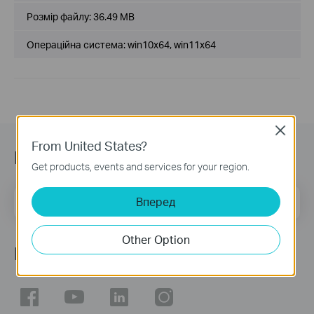
Розмір файлу:
36.49 MB
Операційна система: win10x64, win11x64
Close
From United States?
Підписатись на розсилку
Get products, events and services for your region.
Email Address
Вперед
Sign Up
Other Option
Ми в соцмережах