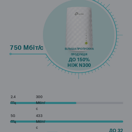
750 Мбіт/с
БІЛЬША ПРОПУСКНА
ПРОДУКЦІЯ
ДО 150%
НІЖ N300
2.4
300
ГГц
Мбіт/
с
5G
433
ГГц
Мбіт/
с
ДО 32