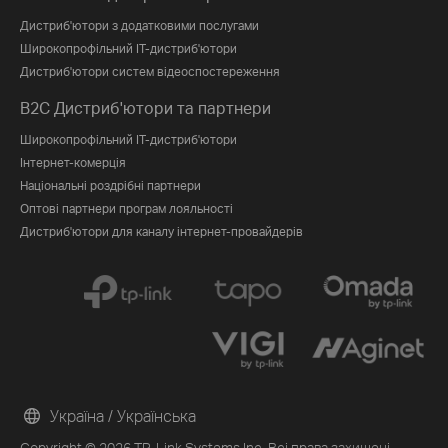
Дистриб'ютори з додатковими послугами
Широкопрофільний IT-дистриб'ютори
Дистриб'ютори систем відеоспостереження
B2C Дистриб'ютори та партнери
Широкопрофільний IT-дистриб'ютори
Інтернет-комерція
Національні роздрібні партнери
Оптові партнери програм лояльності
Дистриб'ютори для каналу інтернет-провайдерів
Україна / Українська
Copyright © 2026 TP-Link Systems Inc. Всі права захищені