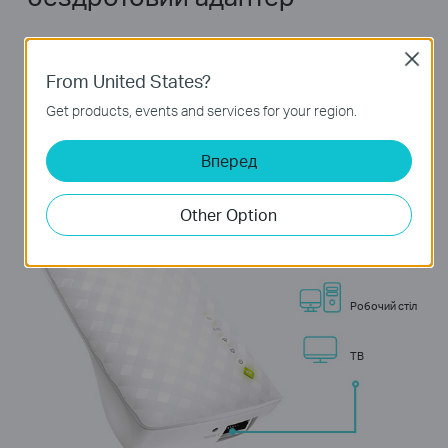
Порт Ethernet RE220 може легко
Close
перетворити ваше дротове підключення до
From United States?
Інтернету в бездротову точку доступу. Він
Get products, events and services for your region.
також може працювати як бездротовий
адаптер для підключення дротових
Вперед
пристроїв.
Other Option
Ігрова консоль
Робочий стіл
TВ