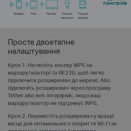
пристроїв
Телефон
Pad
Ноутбук
Розумні
Розумні
лампочки
розетки
Просте двоетапне
налаштування
Крок 1. Натисніть кнопку WPS на
маршрутизаторі та RE220, щоб легко
підключити розширювач до мережі. Або
підключіть
розширювач через програму
Tether або веб-інтерфейс, якщо ваш
маршрутизатор не підтримує WPS.
Крок 2. Перемістіть розширювач у краще
місце для оптимального покриття Wi-Fi за
допомогою світлового індикатора