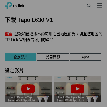
Click
Search
Menu
TP-Link, Reliably Smart
to
skip
the
下載
Tapo L630
V1
navigation
bar
重要
: 型號和硬體版本的可用性因地區而異。請至您地區的
TP-Link 官網查看可用的產品。
設定影片
常見問題
Apps
設定影片