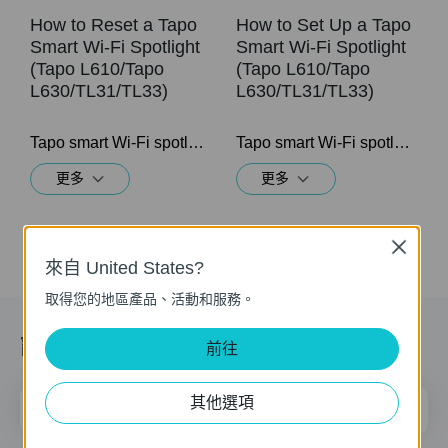
How to Reset a Tapo
How to Set Up a Tapo
Smart Wi-Fi Spotlight
Smart Wi-Fi Spotlight
(Tapo L610/Tapo
(Tapo L610/Tapo
L630/TL31/TL33)
L630/TL31/TL33)
Tapo smart Wi-Fi spotlight lets you easily control your lights via the Tapo app, no matter where you find yourself. You can adjust brightness, set schedules, and set a timer. Tapo smart spotlight brightens your loved exhibits, applicable to handicraft, art design, product display, or common use as the close-up partial lighting.
Tapo smart Wi-Fi spotlight lets you easily control your lights via the Tapo app, no matter where you find yourself. You can adjust brightness, set schedules, and set a timer. Tapo smart spotlight brightens your loved exhibits, applicable to handicraft, art design, product display, or common use as the close-up partial lighting.
更多
更多
Close
來自 United States?
取得您的地區產品、活動和服務。
訂閱
前往
其他選項
電子郵件地址
註冊