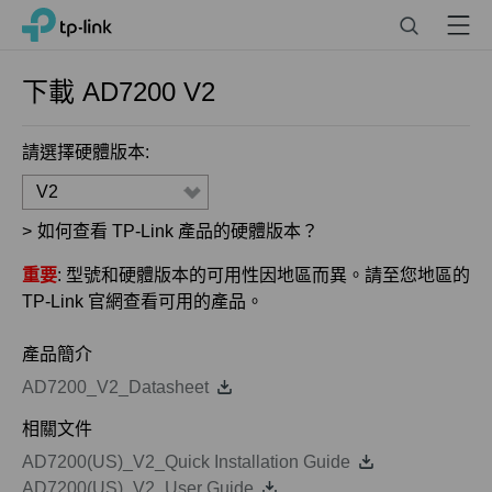
Click
Search
Menu
TP-Link, Reliably Smart
to
skip
the
下載
AD7200
V2
navigation
bar
請選擇硬體版本:
V2
>
如何查看 TP-Link 產品的硬體版本？
重要
: 型號和硬體版本的可用性因地區而異。請至您地區的
TP-Link 官網查看可用的產品。
產品簡介
AD7200_V2_Datasheet
相關文件
AD7200(US)_V2_Quick Installation Guide
AD7200(US)_V2_User Guide