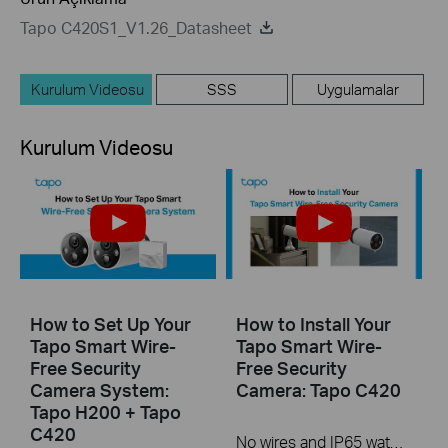
Tapo C420S1_V1.26_Datasheet
Kurulum Videosu
SSS
Uygulamalar
Kurulum Videosu
How to Set Up Your
How to Install Your
Tapo Smart Wire-
Tapo Smart Wire-
Free Security
Free Security
Camera System:
Camera: Tapo C420
Tapo H200 + Tapo
C420
No wires and IP65 water & dust resistant means you can place the camera almost anywhere inside or outside-whatever works for you! This video will show you how to mount your wire-free security camera on a wall or set on a table.