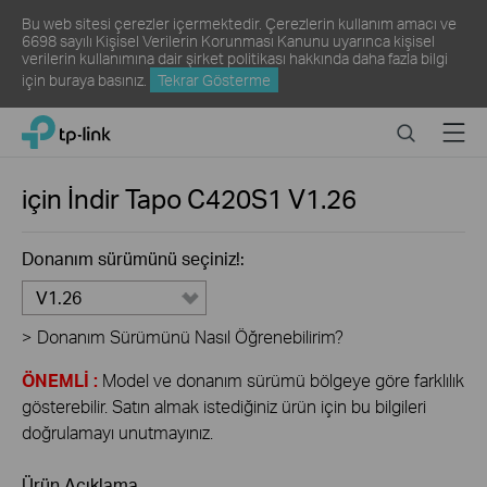
Bu web sitesi çerezler içermektedir. Çerezlerin kullanım amacı ve
6698 sayılı Kişisel Verilerin Korunması Kanunu uyarınca kişisel
verilerin kullanımına dair şirket politikası hakkında daha fazla bilgi
için
buraya
basınız.
Tekrar Gösterme
Click
Search
Menu
TP-Link, Reliably Smart
to
skip
the
için İndir
Tapo C420S1
V1.26
navigation
bar
Donanım sürümünü seçiniz!:
V1.26
>
Donanım Sürümünü Nasıl Öğrenebilirim?
ÖNEMLİ :
Model ve donanım sürümü bölgeye göre farklılık
gösterebilir. Satın almak istediğiniz ürün için bu bilgileri
doğrulamayı unutmayınız.
Ürün Açıklama