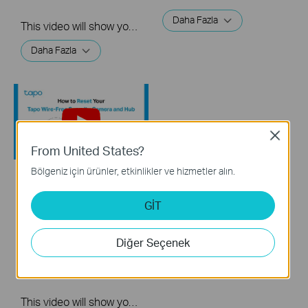
Daha Fazla
This video will show you how to set up your wire-free security camera system Tapo C420S2.  2K QHD: Now with 1.7 times more pixels than 1080p, providing clearer videos and photos.  180-Day Battery Life*: Install anywhere with long battery life. The rechargeable and removable battery with a low-power protocol extends your usage.  Full-Color Night Vision: Reveal high-fidelity details and color at night with the starlight sensor.  Smart AI Detection and Notification: Smart AI identifies people, pets, packages, and cars, notifying you as needed.  Wire-Free Placement: No wires means you can place the cameras almost anywhere inside or outside-whatever works for you!
Daha Fazla
Close
From United States?
Bölgeniz için ürünler, etkinlikler ve hizmetler alın.
How to Reset Your
Tapo Smart Wire-
GİT
Free Security
Camera System:
Diğer Seçenek
Tapo H200 + Tapo
C420
This video will show you how to reset your wire-free security camera and the hub.