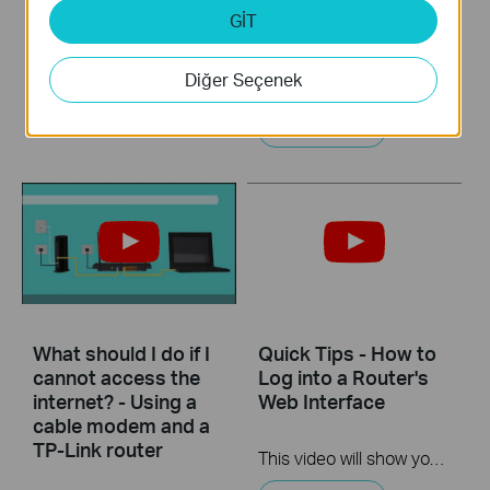
DSL modem and a
GİT
TP-Link router
This video will show you how to set up PPTP VPN on a TP-Link Wi-Fi router. For more information, visit www.tp-link.com/support
Diğer Seçenek
Daha Fazla
If you can’t access the internet using a DSL modem and TP-Link router, this video can help you solve the problem.
Daha Fazla
What should I do if I
Quick Tips - How to
cannot access the
Log into a Router's
internet? - Using a
Web Interface
cable modem and a
TP-Link router
This video will show you how to login to your TP-Link router's web interface