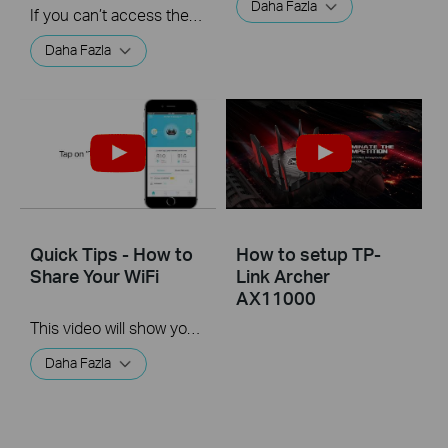
Daha Fazla
If you can’t access the internet using a cable modem and TP-Link router, follow this video step by step to solve your problem.
Daha Fazla
Quick Tips - How to
How to setup TP-
Share Your WiFi
Link Archer
AX11000
This video will show you how to use the Share WiFi feature in the TP-Link Tether app.
Daha Fazla