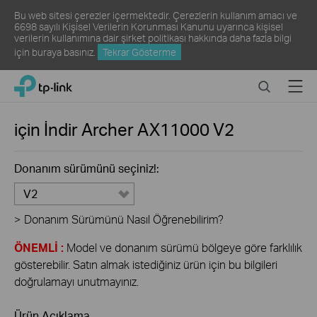
Bu web sitesi çerezler içermektedir. Çerezlerin kullanım amacı ve
6698 sayılı Kişisel Verilerin Korunması Kanunu uyarınca kişisel
verilerin kullanımına dair şirket politikası hakkında daha fazla bilgi
için
buraya
basınız.
Tekrar Gösterme
Click
Search
Menu
TP-Link, Reliably Smart
to
skip
the
için İndir
Archer AX11000
V2
navigation
bar
Donanım sürümünü seçiniz!:
V2
>
Donanım Sürümünü Nasıl Öğrenebilirim?
ÖNEMLİ :
Model ve donanım sürümü bölgeye göre farklılık
gösterebilir. Satın almak istediğiniz ürün için bu bilgileri
doğrulamayı unutmayınız.
Ürün Açıklama