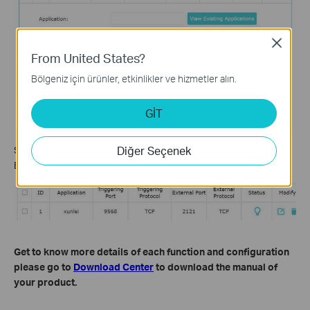
Close
From United States?
Bölgeniz için ürünler, etkinlikler ve hizmetler alın.
GİT
Diğer Seçenek
Step 8: Verify the service is showing and the status shows
Enabled
Get to know more details of each function and configuration
please go to
Download Center
to download the manual of
your product.