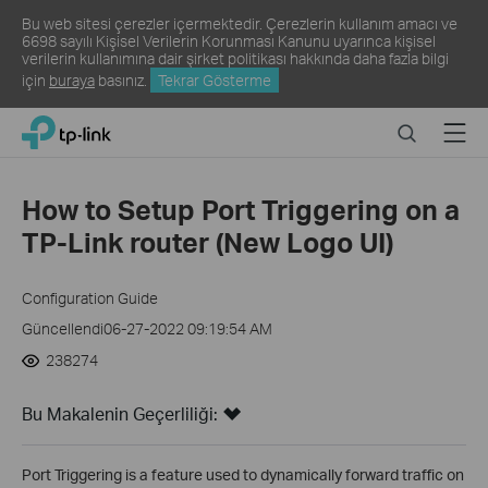
Bu web sitesi çerezler içermektedir. Çerezlerin kullanım amacı ve
6698 sayılı Kişisel Verilerin Korunması Kanunu uyarınca kişisel
verilerin kullanımına dair şirket politikası hakkında daha fazla bilgi
için
buraya
basınız.
Tekrar Gösterme
Click
Search
Menu
TP-Link, Reliably Smart
to
skip
the
How to Setup Port Triggering on a
navigation
TP-Link router (New Logo UI)
bar
Configuration Guide
Güncellendi06-27-2022 09:19:54 AM
238274
Bu Makalenin Geçerliliği:
Port Triggering is a feature used to dynamically forward traffic on