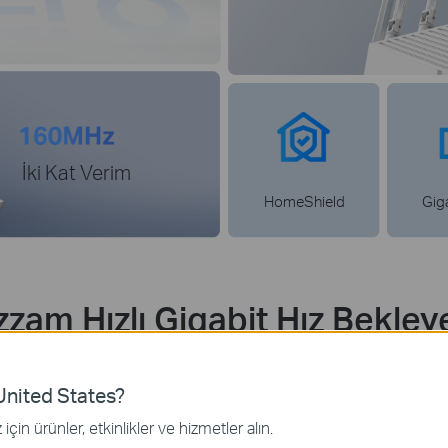
İki Kat Verim
HomeShield
Giga
zam Hızlı Gigabit Hız Bekle
ı Gigabit hızlarıyla Wi-Fi
6'nın tüm gücünü açığa çıkarır. Kesintisiz yay
‡
anda birden fazla
cihazı bağlamak için idealdir.
nited States?
için ürünler, etkinlikler ve hizmetler alın.