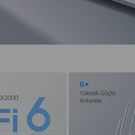
6×
Yüksek Güçlü
 AX3000
Antenler