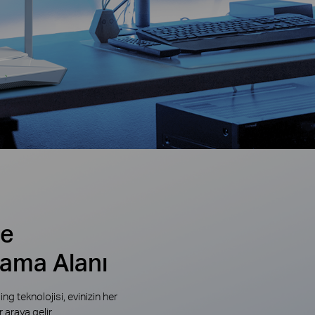
de
sama Alanı
g teknolojisi, evinizin her
 araya gelir.