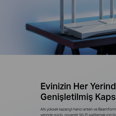
Evinizin Her Yerin
Genişletilmiş Kap
Altı yüksek kazançlı harici anten ve Beamformin
yerinde güçlü, güvenilir Wi-Fi sağlamak için bir