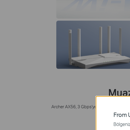
Muaz
Archer AX56, 3 Gbps'ye varan muazzam hızl
From U
Bölgeniz 