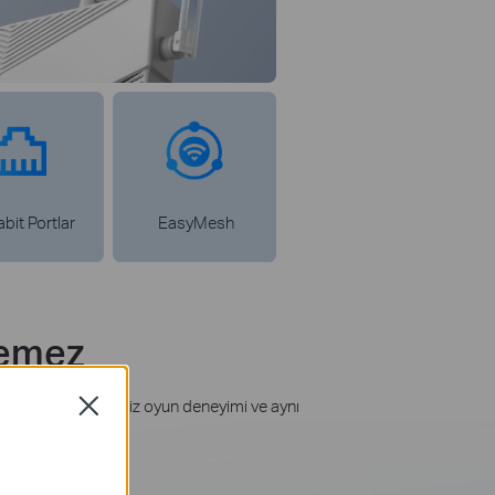
bit Portlar
EasyMesh
yemez
ın akışı,
gecikmesiz oyun deneyimi ve aynı
Close