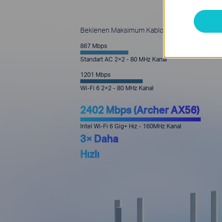
Beklenen Maksimum Kablosuz Verim (Mbps)
867 Mbps
Standart AC 2×2 - 80 MHz Kanal
1201 Mbps
Wi-Fi 6 2×2 - 80 MHz Kanal
2402 Mbps (Archer AX56)
Intel Wi-Fi 6 Gig+ Hız - 160MHz Kanal
3× Daha
Hızlı