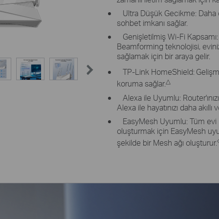
Ultra Düşük Gecikme: Daha d
sohbet imkanı sağlar.
Genişletilmiş Wi-Fi Kapsamı: A
Beamforming teknolojisi, eviniz
sağlamak için bir araya gelir.
TP-Link HomeShield:
Gelişmi
△
koruma sağlar.
Alexa ile Uyumlu: Router'ınız
Alexa ile hayatınızı daha akıllı 
EasyMesh Uyumlu: Tüm evi ke
oluşturmak için EasyMesh uyum
şekilde bir Mesh ağı oluşturur.