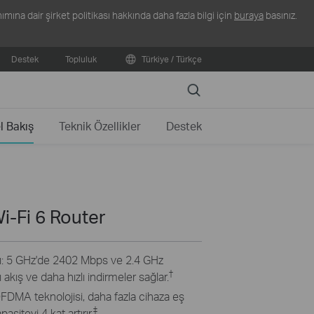
ına dair şirket politikası hakkında daha fazla bilgi için
buraya
basınız.
Destek
Topluluk
Türkiye / Türkçe
Search
l Bakış
Teknik Özellikler
Destek
i-Fi 6 Router
zı: 5 GHz'de 2402 Mbps ve 2.4 GHz
†
kış ve daha hızlı indirmeler sağlar.
DMA teknolojisi, daha fazla cihaza eş
‡
siteyi 4 kat artırır.