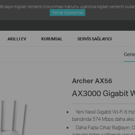
ayılı Kişisel Verilerin Korunması Kanunu uyarınca kişisel verilerin kullanım
Tekrar Gösterme
AKILLI EV
KURUMSAL
SERVIS SAĞLAYICI
Gene
Archer AX56
AX3000 Gigabit W
Yeni Nesil Gigabit Wi-Fi 6 Hı
bandında 574 Mbps daha akıcı a
Daha Fazla Cihaz Bağlayın: OF
zamanlı iletim sağlamak için kapa