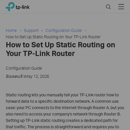
Click
Search
Menu
TP-Link, Reliably Smart
to
skip
the
navigation
Home
Support
Configuration Guide
bar
How to Set Up Static Routing on Your TP-Link Router
How to Set Up Static Routing on
Your TP-Link Router
Configuration Guide
อัปเดตแล้วMay 12, 2026
Static routing lets you manually tell your TP-Link router how to
forward data to a specific destination network. A common use
case: your PC connects to the Internet through Router A, but you
also need to access your company's network through Router B.
Setting up TP-Link static routing creates a dedicated path for
that traffic. The process is straightforward and requires you to