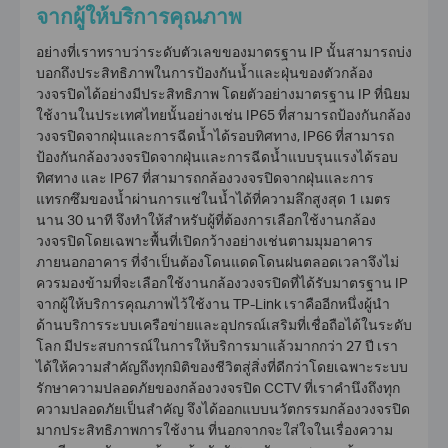
จากผู้ให้บริการคุณภาพ
อย่างที่เราทราบว่าระดับตัวเลขของมาตรฐาน IP นั้นสามารถบ่ง
บอกถึงประสิทธิภาพในการป้องกันน้ำและฝุ่นของตัว
กล้อง
วงจรปิด
ได้อย่างมีประสิทธิภาพ โดยตัวอย่างมาตรฐาน IP ที่นิยม
ใช้งานในประเทศไทยนั้นอย่างเช่น IP65 ที่สามารถป้องกันกล้อง
วงจรปิดจากฝุ่นและการฉีดน้ำได้รอบทิศทาง, IP66 ที่สามารถ
ป้องกันกล้องวงจรปิดจากฝุ่นและการฉีดน้ำแบบรุนแรงได้รอบ
ทิศทาง และ IP67 ที่สามารถกล้องวงจรปิดจากฝุ่นและการ
แทรกซึมของน้ำผ่านการแช่ในน้ำได้ที่ความลึกสูงสุด 1 เมตร
นาน 30 นาที จึงทำให้สำหรับผู้ที่ต้องการเลือกใช้งานกล้อง
วงจรปิดโดยเฉพาะพื้นที่เปิดกว้างอย่างเช่นตามมุมอาคาร
ภายนอกอาคาร ที่จำเป็นต้องโดนแดดโดนฝนตลอดเวลาจึงไม่
ควรมองข้ามที่จะเลือกใช้งานกล้องวงจรปิดที่ได้รับมาตรฐาน IP
จากผู้ให้บริการคุณภาพไว้ใช้งาน TP-Link เราคืออีกหนึ่งผู้นำ
ด้านบริการระบบเครือข่ายและอุปกรณ์เสริมที่เชื่อถือได้ในระดับ
โลก มีประสบการณ์ในการให้บริการมาแล้วมากกว่า 27 ปี เรา
ได้ให้ความสำคัญถึงทุกมิติของชีวิตสู่สิ่งที่ดีกว่าโดยเฉพาะ
ระบบ
รักษาความปลอดภัย
ของกล้องวงจรปิด
CCTV
ที่เราคำนึงถึงทุก
ความปลอดภัยเป็นสำคัญ จึงได้ออกแบบนวัตกรรมกล้องวงจรปิด
มากประสิทธิภาพการใช้งาน ที่นอกจากจะใส่ใจในเรื่องความ