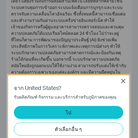
เดียว แต่ยังรวมถึงการผสมผสานเทคโนโลยีที่หลากหลาย เช่น
ระบบควบคุมการเข้าออก ระบบแจ้งเตือนการบุกรุก และระบบ
ตรวจจับความเคลื่อนไหวอัจฉริยะ ซึ่งทั้งหมดนี้สามารถเชื่อมต่อ
และทำงานร่วมกันผ่านระบบเครือข่ายอินเทอร์เน็ต ทำให้
เจ้าของกิจการหรือผู้ดูแลอาคารสามารถตรวจสอบและควบคุม
ความปลอดภัยได้แบบเรียลไทม์ตลอด 24 ชั่วโมง ไม่ว่าจะอยู่
ที่ไหนก็ตาม การพัฒนาของปัญญาประดิษฐ์ (AI) ยังช่วยเพิ่ม
ประสิทธิภาพในการวิเคราะห์ภาพและเหตุการณ์ต่างๆ ทำให้
ระบบรักษาความปลอดภัยสามารถคาดการณ์และป้องกันเหตุ
ร้ายได้ก่อนที่จะเกิดขึ้น นอกจากนี้ ระบบรักษาความปลอดภัย
สมัยใหม่ยังถูกออกแบบให้ใช้งานง่าย สามารถปรับแต่งให้เข้ากับ
ความต้องการเฉพาะของแต่ละองค์กร และมีความยืดหยุ่นใน
การขยายระบบเพื่อรองรับการเติบโตในอนาคต
Close
จาก United States?
TP-Link นำเสนอ
ระบบรักษาความปลอดภัย
ที่มีประสิทธิภาพสูง
ผ่านกล้องวงจรปิด CCTV ที่ได้รับการพัฒนาอย่างต่อเนื่อง โดย
รับผลิตภัณฑ์ กิจกรรม และบริการสำหรับภูมิภาคของคุณ
เน้นย้ำถึงความสำคัญของมาตรฐาน IP ในการป้องกันฝุ่นและ
น้ำ ซึ่งเป็นปัจจัยสำคัญสำหรับกล้องที่ต้องติดตั้งภายนอกอาคาร
ไป
และเผชิญกับสภาพแวดล้อมที่หลากหลาย กล้องวงจรปิดของ TP-
Link ไม่เพียงแต่มีความละเอียดคมชัดสูง แต่ยังได้รับการ
ออกแบบให้ทนทานต่อสภาพแวดล้อมต่างๆ ด้วยมาตรฐาน IP ที่
ตัวเลือกอื่น ๆ
เหมาะสม ด้วยประสบการณ์กว่า 27 ปีในฐานะผู้นำด้านระบบ