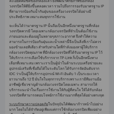
ละเอียดคมชัดของกล้องแล้ว ยังพัฒนาศักยภาพของกล้อง
วงจรปิดให้ดียิ่งขึ้นตลอดเวลา รวมไปถึงการรองรับมาตรฐาน IP
ที่สามารถป้องกันน้ำกันฝุ่นของเครื่องวงจรปิดได้อย่างมี
ประสิทธิภาพ เหมาะสมทุกการใช้งาน
จะเห็นได้ว่ามาตรฐาน IP นั้นถือเป็นอีกหนึ่งมาตรฐานที่
กล้อง
วงจรปิด
ควรมี โดยเฉพาะกล้องวงจรปิดที่จำเป็นต้องใช้งาน
ภายนอกและต้องอยู่ในหลายๆสภาวะอากาศ จึงทำให้ความ
สามารถในการป้องกันฝุ่นและน้ำเหล่านี้จึงเป็นสิ่งที่เราไม่ควร
มองข้ามเลยทีเดียว สำหรับท่านใดที่กำลังมองหาผู้ให้บริการ
กล้องวงจรปิดคุณภาพ ที่มีกล้องวงจรปิดที่ได้รับมาตรฐาน IP ไว้
ให้บริการ การเลือกใช้บริการจาก TP-Link ก็เป็นอีกหนึ่งทาง
เลือกที่เหมาะสม เพราะเราเป็นผู้นำในด้านระบบเครือข่ายและ
อุปกรณ์เสริมที่เชื่อถือได้ในระดับโลก ได้รับการจัดอันดับจาก
IDC ว่าเป็นผู้ให้บริการอุปกรณ์ Wi-Fi อันดับ 1 เป็นระยะเวลา
ยาวนานถึง 12 ปี มั่นใจในทุกการบริการเพราะเรามีทีมงานมือ
อาชีพผู้เชี่ยวชาญด้านกล้องวงจรปิดโดยเฉพาะ สามารถให้
บริการแนะนำในเรื่องการใช้งานให้กับผู้ที่สนใจ ให้ได้รับกล้อง
วงจรปิดที่สามารถตอบโจทย์การใช้งานมากที่สุดได้อย่างตรงจุด
ระบบรักษาความปลอดภัย
ในปัจจุบันได้พัฒนาก้าวหน้าไปอย่าง
มาก โดยไม่ได้จำกัดอยู่เพียงแค่การใช้กล้องวงจรปิดเพียงอย่าง