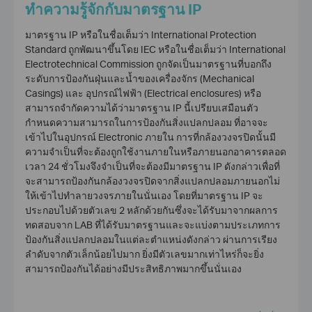
ทำความรู้จักกับมาตรฐาน IP
มาตรฐาน IP หรือในชื่อเต็มว่า International Protection
Standard ถูกพัฒนาขึ้นโดย IEC หรือในชื่อเต็มว่า International
Electrotechnical Commission ถูกจัดเป็นมาตรฐานที่บอกถึง
ระดับการป้องกันฝุ่นและน้ำของเครื่องจักร (Mechanical
Casings) และ อุปกรณ์ไฟฟ้า (Electrical enclosures) หรือ
สามารถจำกัดความได้ว่ามาตรฐาน IP นี้เปรียบเสมือนตัว
กำหนดความสามารถในการป้องกันสิ่งแปลกปลอม ที่อาจจะ
เข้าไปในอุปกรณ์ Electronic ภายใน การที่
กล้องวงจรปิด
นั้นมี
ความจำเป็นที่จะต้องถูกใช้งานภายในหรือภายนอกอาคารตลอด
เวลา 24 ชั่วโมงจึงจำเป็นที่จะต้องมีมาตรฐาน IP ดังกล่าวเพื่อที่
จะสามารถป้องกันกล้องวงจรปิดจากสิ่งแปลกปลอมภายนอกไม่
ให้เข้าไปทำลายวงจรภายในนั่นเอง โดยที่มาตรฐาน IP จะ
ประกอบไปด้วยตัวเลข 2 หลักด้วยกันซึ่งจะได้รับมาจากผลการ
ทดสอบจาก LAB ที่ได้รับมาตรฐานและจะแบ่งตามประเภทการ
ป้องกันสิ่งแปลกปลอมในแต่ละตำแหน่งดังกล่าว ผ่านการเรียง
ลำดับจากตัวเล็กน้อยไปมาก ยิ่งมีตัวเลขมากเท่าไหร่ก็จะยิ่ง
สามารถป้องกันได้อย่างมีประสิทธิภาพมากขึ้นนั่นเอง