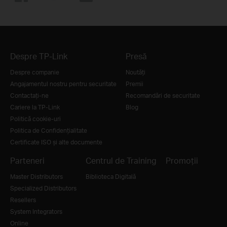
Despre TP-Link
Presă
Despre companie
Noutăţi
Angajamentul nostru pentru securitate
Premii
Contactați-ne
Recomandări de securitate
Cariere la TP-Link
Blog
Politică cookie-uri
Politica de Confidențialitate
Certificate ISO și alte documente
Parteneri
Centrul de Training
Promoții
Master Distributors
Biblioteca Digitală
Specialized Distributors
Resellers
System Integrators
Online