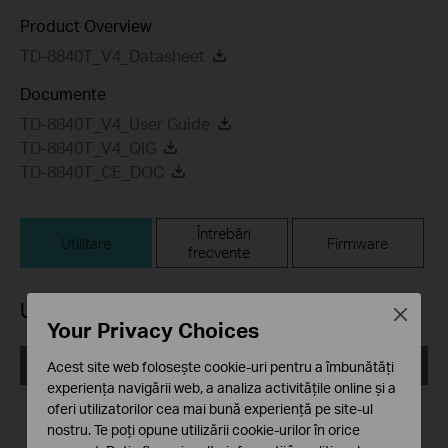
Product Overview
TD-8840T_V4_Datasheet
Documente
TD-8840T_V4_User Guide
TD-8840T_V4_QIG
TD-8840T_CE_DOC
Întrebări
Utilitare
Firmware
frecvente
Utilitare
Close
Your Privacy Choices
TD-8840T_V4_Easy Setup Assistant
Acest site web folosește cookie-uri pentru a îmbunătăți
experiența navigării web, a analiza activitățile online și a
Data publicării:
2012-08-09
oferi utilizatorilor cea mai bună experiență pe site-ul
nostru. Te poți opune utilizării cookie-urilor în orice
Limba:
Engleză