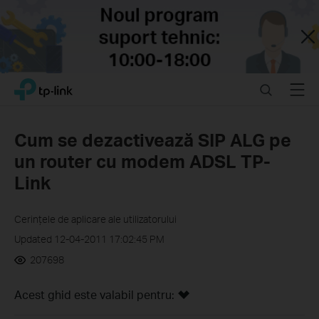
Close
Click
Search
Menu
TP-Link, Reliably Smart
to
skip
the
Cum se dezactivează SIP ALG pe
navigation
un router cu modem ADSL TP-
bar
Link
Cerințele de aplicare ale utilizatorului
Updated 12-04-2011 17:02:45 PM
207698
Acest ghid este valabil pentru: