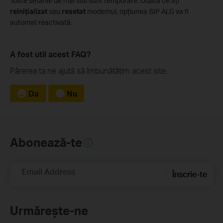
Toate setările de mai sus sunt temporare. Odată ce aţi
reiniţializat
sau
resetat
modemul, opţiunea SIP ALG va fi
automat reactivată.
A fost util acest FAQ?
Părerea ta ne ajută să îmbunătățim acest site.
Da
Nu
Abonează-te
Email Address
Înscrie-te
Urmărește-ne