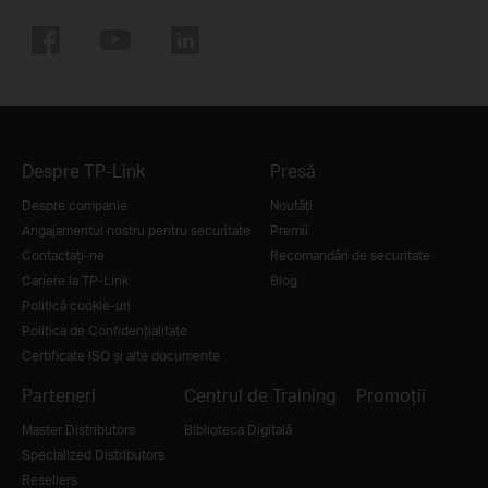
Despre TP-Link
Presă
Despre companie
Noutăţi
Angajamentul nostru pentru securitate
Premii
Contactați-ne
Recomandări de securitate
Cariere la TP-Link
Blog
Politică cookie-uri
Politica de Confidențialitate
Certificate ISO și alte documente
Parteneri
Centrul de Training
Promoții
Master Distributors
Biblioteca Digitală
Specialized Distributors
Resellers