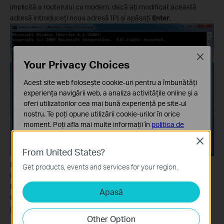
implicită a routerului cu modem, dacă aţi modificat această
adresă introduceţi noua adresă IP) şi apăsaţi
Enter
.
Close
Your Privacy Choices
Acest site web folosește cookie-uri pentru a îmbunătăți
experiența navigării web, a analiza activitățile online și a
oferi utilizatorilor cea mai bună experiență pe site-ul
nostru. Te poți opune utilizării cookie-urilor în orice
moment. Poți afla mai multe informații în
politica de
confidențialitate
.
Close
From United States?
Cookie-uri de bază
Aceste cookie-uri sunt necesare pentru funcționarea
NOTĂ:
În Win7 sau Vista, este posibil să nu fie activată în mod
Get products, events and services for your region.
site-ului web și nu pot fi dezactivate în sistemele tale
implicit comanda telnet, daţi click pe
butonul Start
->
Control
Panel
->
Programs
->
Programs And Features
->
Turn Windows
Apasă
Cookie-uri de analiză și marketing
features on or off
, apoi bifaţi
Telnet Client
şi daţi click OK
Cookie-urile de analiză ne permit să analizăm activitățile
pentru a activa comanda telnet.
tale de pe site-ul nostru web a îmbunătăți și ajusta
Other Option
funcționalitatea site-ului.