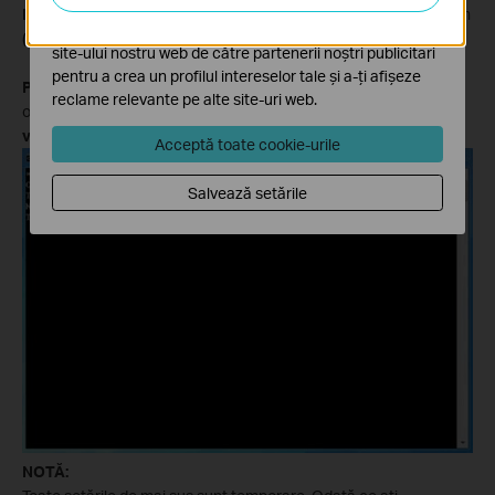
Pasul
4
Pe pagina telnet, introduceţi parola routerului cu modem
Cookie-urile de marketing pot fi setate prin intermediul
(implicit este
admin
) şi apăsaţi tasta
Enter
.
site-ului nostru web de către partenerii noștri publicitari
pentru a crea un profilul intereselor tale și a-ți afișeze
Pasul
5
Tastaţi comanda
ip nat service sip sw off
. Dacă
reclame relevante pe alte site-uri web.
opţiunea SIP ALG este dezactivată cu succes va afişa
Nat Sip
v2 switch off!
Acceptă toate cookie-urile
Salvează setările
NOTĂ
: