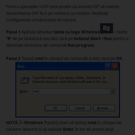
Pentru aplicaţiile VOIP este posibil ca anumiţi ISP să solicite
dezactivarea SIP ALG pe routerul cu modem. Realizaţi
configurarea urmând paşii de mai jos.
Pasul 1
Apăsaţi simultan
tasta cu logo Windows
+ tasta
"
R
" de pe tastatură sau daţi click pe
butonul Start
->
Run
pentru a
deschide fereastra de comandă
Run program
.
Pasul
2
Tastaţi
cmd
în câmpul de comandă şi daţi click pe
OK
.
NOTĂ:
În
Windows 7
puteţi doar să tastaţi
cmd
în câmpul de
căutare (search) şi să apăsaţi
Enter
, în loc să urmaţi paşii