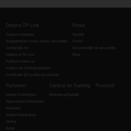
Despre TP-Link
Presă
Despre companie
Noutăţi
Angajamentul nostru pentru securitate
Premii
Contactați-ne
Recomandări de securitate
Cariere la TP-Link
Blog
Politică cookie-uri
Politica de Confidențialitate
Certificate ISO și alte documente
Parteneri
Centrul de Training
Promoții
Master Distributors
Biblioteca Digitală
Specialized Distributors
Resellers
System Integrators
Online
Retail