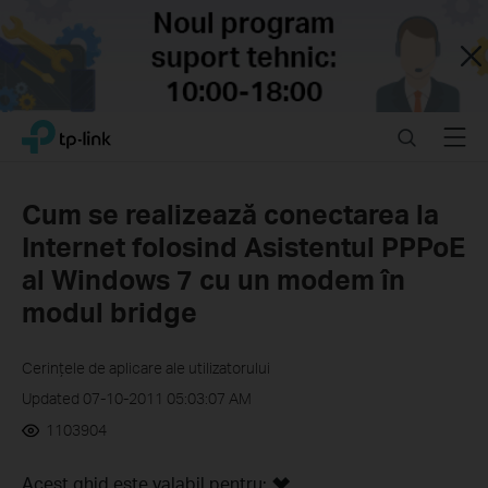
Close
Click
Search
Menu
TP-Link, Reliably Smart
to
skip
the
Cum se realizează conectarea la
navigation
Internet folosind Asistentul PPPoE
bar
al Windows 7 cu un modem în
modul bridge
Cerințele de aplicare ale utilizatorului
Updated 07-10-2011 05:03:07 AM
1103904
Acest ghid este valabil pentru: