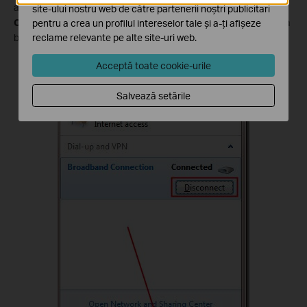
aseamănă cu un computer, veţi putea vizualiza
Broadband
site-ului nostru web de către partenerii noștri publicitari
Connection
. Vă puteţi conecta sau deconecta de la conexiunea
pentru a crea un profilul intereselor tale și a-ți afișeze
reclame relevante pe alte site-uri web.
broadband.
Acceptă toate cookie-urile
Salvează setările