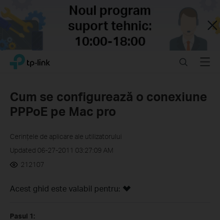
Close
Click
Search
Menu
TP-Link, Reliably Smart
to
skip
the
Cum se configurează o conexiune
navigation
PPPoE pe Mac pro
bar
Cerințele de aplicare ale utilizatorului
Updated 06-27-2011 03:27:09 AM
212107
Acest ghid este valabil pentru:
Pasul 1: