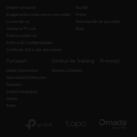
Despre companie
Noutăţi
Angajamentul nostru pentru securitate
Premii
Contactați-ne
Recomandări de securitate
Cariere la TP-Link
Blog
Politică cookie-uri
Politica de Confidențialitate
Certificate ISO și alte documente
Parteneri
Centrul de Training
Promoții
Master Distributors
Biblioteca Digitală
Specialized Distributors
Resellers
System Integrators
Online
Retail