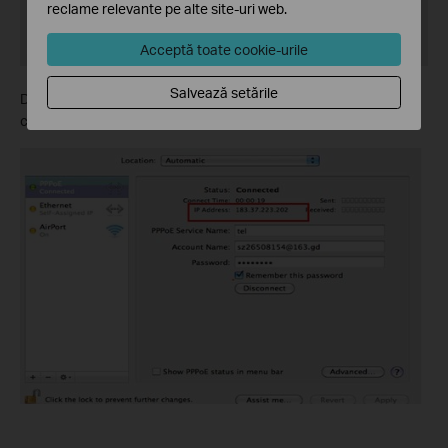
reclame relevante pe alte site-uri web.
Acceptă toate cookie-urile
Salvează setările
Dacă procesul se realizează cu succes, veţi vizualiza adresa IP
care este afişată la fel ca mai jos: