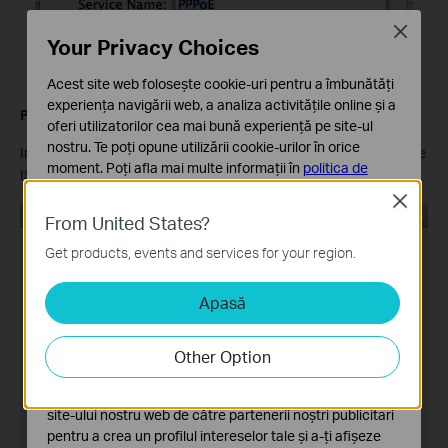
Close
Your Privacy Choices
Acest site web folosește cookie-uri pentru a îmbunătăți
experiența navigării web, a analiza activitățile online și a
Pasul
5:
oferi utilizatorilor cea mai bună experiență pe site-ul
nostru. Te poți opune utilizării cookie-urilor în orice
Introduceţi
numele de utilizator
şi
parola
care sunt furnizate de
moment. Poți afla mai multe informații în
politica de
ISP, şi apoi daţi click pe
Apply
şi
Connect
confidențialitate
.
Close
From United States?
Cookie-uri de bază
Aceste cookie-uri sunt necesare pentru funcționarea
Get products, events and services for your region.
site-ului web și nu pot fi dezactivate în sistemele tale
Apasă
Cookie-uri de analiză și marketing
Cookie-urile de analiză ne permit să analizăm activitățile
tale de pe site-ul nostru web a îmbunătăți și ajusta
Other Option
funcționalitatea site-ului.
Cookie-urile de marketing pot fi setate prin intermediul
site-ului nostru web de către partenerii noștri publicitari
pentru a crea un profilul intereselor tale și a-ți afișeze