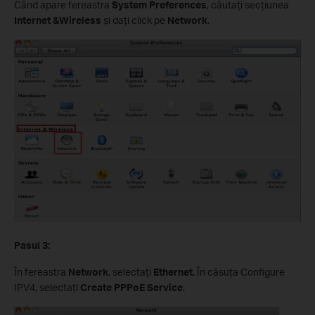
Când apare fereastra
System Preferences
, căutaţi secţiunea
Internet &Wireless
şi daţi click pe
Network
.
Pasul
3:
În fereastra
Network
, selectaţi
Ethernet
.
În căsuţa Configure
IPV4, selectaţi
Create PPPoE Service
.