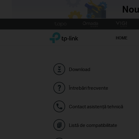
Click
to
TP-Link, Reliably Smart
skip
HOME
the
navigation
bar
Download
Întrebări frecvente
Contact asistenţă tehnică
Listă de compatibilitate