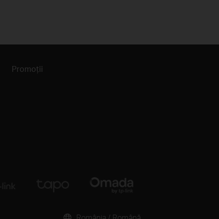
Promoții
România / Română