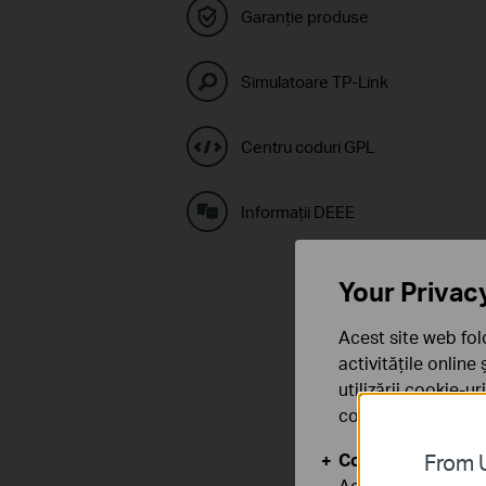
Garanție produse
Simulatoare TP-Link
Centru coduri GPL
Informaţii DEEE
Your Privac
Acest site web fol
activitățile online
utilizării cookie-u
confidențialitate
.
Cookie-uri de baz
From U
Aceste cookie-uri 