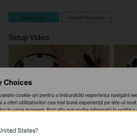
Setup Video
Întrebări frecvente
Setup Video
y Choices
osește cookie-uri pentru a îmbunătăți experiența navigării we
 și a oferi utilizatorilor cea mai bună experiență pe site-ul nos
How to Clean the Main Brush: Tapo
How to 
rilor în orice moment. Poți afla mai multe informații în
politica
RV10 & Tapo RVA100
RV10 &
ă
nited States?
sunt necesare pentru funcționarea site-ului web și nu pot fi d