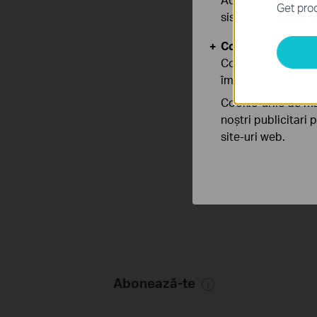
Get prod
sistemele tale
Cookie-uri de anal
Cookie-urile de ana
îmbunătăți și ajust
Cookie-urile de ma
noștri publicitari 
site-uri web.
Abonează-te