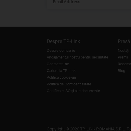
Email Address
Despre TP-Link
Presă
Despre companie
Noutăţi
Angajamentul nostru pentru securitate
Premii
Contactați-ne
Recoman
Cariere la TP-Link
Blog
Politică cookie-uri
Politica de Confidențialitate
Certificate ISO și alte documente
Copyright © 2026 TP-LINK ROMANIA S.R.L. Toat