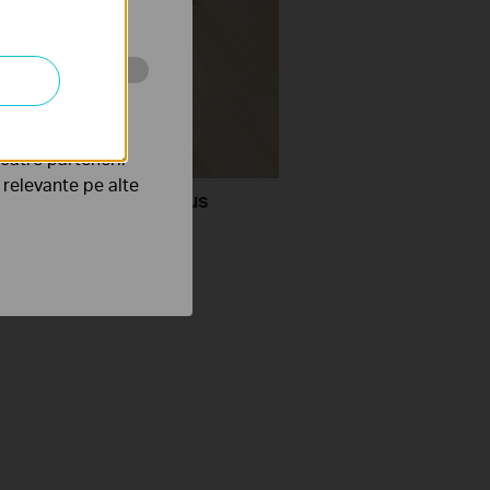
tru web a
către partenerii
e relevante pe alte
lean the Filter(for Plus