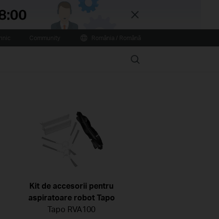
Close
hnic
Community
România / Română
Search
Kit de accesorii pentru
aspiratoare robot Tapo
Tapo RVA100