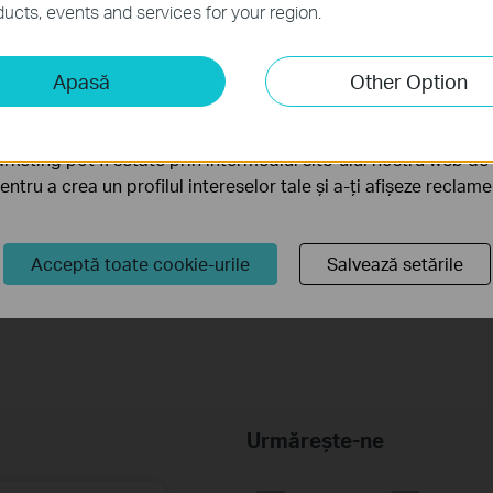
ucts, events and services for your region.
iză și marketing
Apasă
Other Option
liză ne permit să analizăm activitățile tale de pe site-ul nos
a funcționalitatea site-ului.
rketing pot fi setate prin intermediul site-ului nostru web de 
pentru a crea un profilul intereselor tale și a-ți afișeze reclam
How to Clean the Filter: Tapo RV10 &
How to C
Tapo RVA100
series)
Acceptă toate cookie-urile
Salvează setările
Urmărește-ne