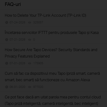
FAQ-uri
How to Delete Your TP-Link Account (TP-Link ID)
07-24-2026
325057
views
Încetarea serviciilor IFTTT pentru produsele Tapo și Kasa
07-21-2026
0
views
How Secure Are Tapo Devices? Security Standards and
Privacy Features Explained
07-01-2026
175905
views
Cum să fac ca dispozitivul meu Tapo (priză smart, cameră
smart, bec smart) să funcționeze cu Amazon Alexa
06-01-2020
977020
views
Ce pot face dacă am uitat parola mea pentru contul cloud
(Tapo priză inteligentă, cameră inteligentă, bec inteligent)