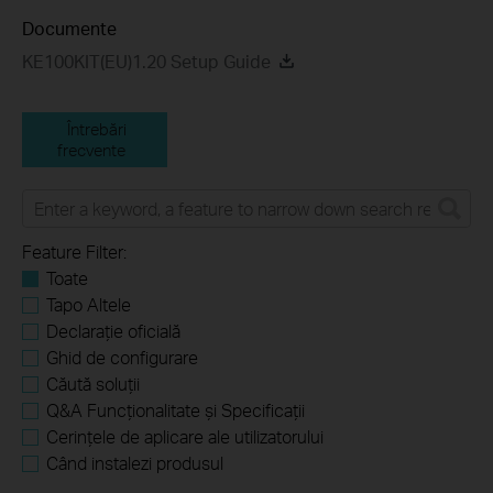
Documente
KE100KIT(EU)1.20 Setup Guide
Întrebări
frecvente
Feature Filter:
Toate
Tapo Altele
Declarație oficială
Ghid de configurare
Căută soluții
Q&A Funcționalitate și Specificații
Cerințele de aplicare ale utilizatorului
Când instalezi produsul