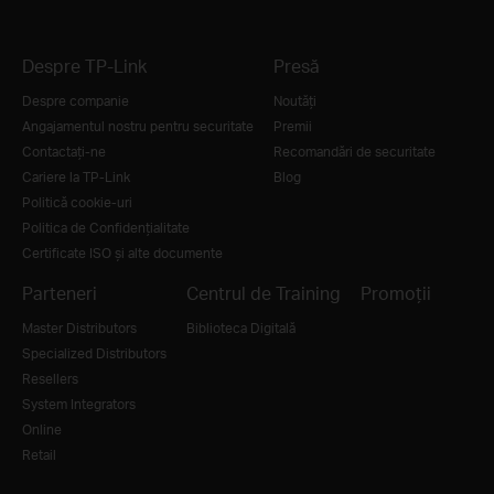
Despre TP-Link
Presă
Despre companie
Noutăţi
Angajamentul nostru pentru securitate
Premii
Contactați-ne
Recomandări de securitate
Cariere la TP-Link
Blog
Politică cookie-uri
Politica de Confidențialitate
Certificate ISO și alte documente
Parteneri
Centrul de Training
Promoții
Master Distributors
Biblioteca Digitală
Specialized Distributors
Resellers
System Integrators
Online
Retail