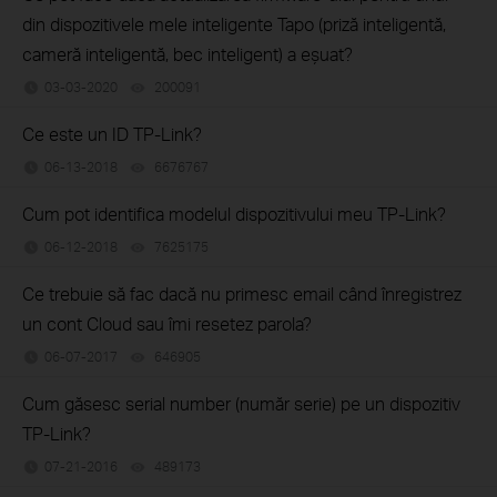
din dispozitivele mele inteligente Tapo (priză inteligentă,
cameră inteligentă, bec inteligent) a eșuat?
03-03-2020
200091
views
Ce este un ID TP-Link?
06-13-2018
6676767
views
Cum pot identifica modelul dispozitivului meu TP-Link?
06-12-2018
7625175
views
Ce trebuie să fac dacă nu primesc email când înregistrez
un cont Cloud sau îmi resetez parola?
06-07-2017
646905
views
Cum găsesc serial number (număr serie) pe un dispozitiv
TP-Link?
07-21-2016
489173
views