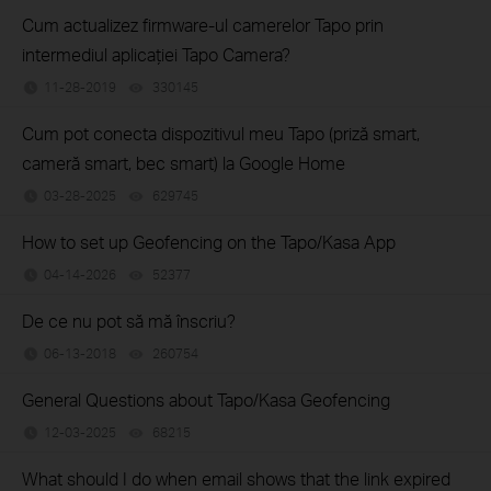
Cum actualizez firmware-ul camerelor Tapo prin
intermediul aplicației Tapo Camera?
11-28-2019
330145
views
Cum pot conecta dispozitivul meu Tapo (priză smart,
cameră smart, bec smart) la Google Home
03-28-2025
629745
views
How to set up Geofencing on the Tapo/Kasa App
04-14-2026
52377
views
De ce nu pot să mă înscriu?
06-13-2018
260754
views
General Questions about Tapo/Kasa Geofencing
12-03-2025
68215
views
What should I do when email shows that the link expired