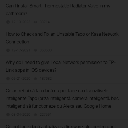
Can I install Smart Thermostatic Radiator Valve in my
bathroom?
12-13-2023
33714
views
How to Check and Fix an Unstable Tapo or Kasa Network
Connection
12-17-2021
363600
views
Why do I need to give Local Network permission to TP-
Link apps in iOS devices?
09-21-2020
187682
views
Ce ar trebui să fac dacă nu pot face ca dispozitivele
inteligente Tapo (priză inteligentă, cameră inteligentă, bec
inteligent) să funcționeze cu Alexa sau Google Home
03-04-2020
227591
views
Ce pot face dacă actualizarea firmware-ului pentru unul