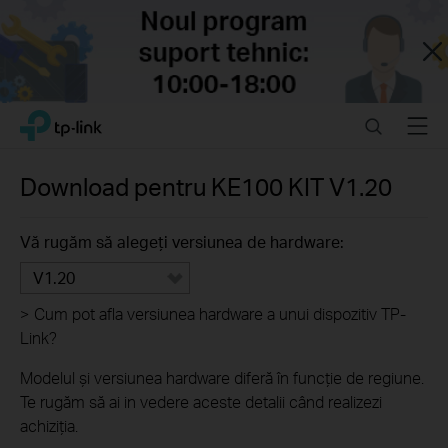
Close
Click
Search
Menu
TP-Link, Reliably Smart
to
skip
the
Download pentru
KE100 KIT
V1.20
navigation
bar
Vă rugăm să alegeți versiunea de hardware:
V1.20
>
Cum pot afla versiunea hardware a unui dispozitiv TP-
Link?
Modelul și versiunea hardware diferă în funcție de regiune.
Te rugăm să ai in vedere aceste detalii când realizezi
achiziția.