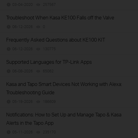
03-04-2020
257567
views
Troubleshoot When Kasa KE100 Falls off the Valve
06-12-2026
0
views
Frequently Asked Questions about KE100 KIT
06-12-2026
130775
views
Supported Languages for TP-Link Apps
06-08-2026
65062
views
Kasa and Tapo Smart Devices Not Working with Alexa:
Troubleshooting Guide
05-19-2026
186609
views
Notifications: How to Set Up and Manage Tapo & Kasa
Alerts in the Tapo App
05-11-2026
235170
views