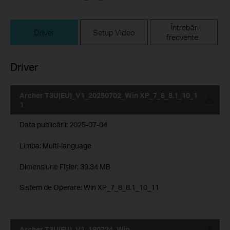
Întrebări
Driver
Setup Video
frecvente
Driver
Archer T3U(EU)_V1_20250702_Win XP_7_8_8.1_10_1
1
Data publicării:
2025-07-04
Limba:
Multi-language
Dimensiune Fişier:
39.34 MB
Sistem de Operare: Win XP_7_8_8.1_10_11
Archer T3U(EU)_V1_180724_Win