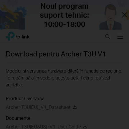
Close
Click
Search
Menu
TP-Link, Reliably Smart
to
skip
the
Download pentru
Archer T3U
V1
navigation
bar
Modelul și versiunea hardware diferă în funcție de regiune.
Te rugăm să ai in vedere aceste detalii când realizezi
achiziția.
Product Overview
Archer T3U(EU)_V1_Datasheet
Documente
Archer T3U(EU&US)_V1_User Guide