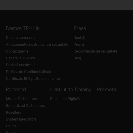
Despre TP-Link
Presă
Despre companie
Noutăţi
Angajamentul nostru pentru securitate
Premii
Contactați-ne
Recomandări de securitate
Cariere la TP-Link
Blog
Politică cookie-uri
Politica de Confidențialitate
Certificate ISO și alte documente
Parteneri
Centrul de Training
Promoții
Master Distributors
Biblioteca Digitală
Specialized Distributors
Resellers
System Integrators
Online
Retail