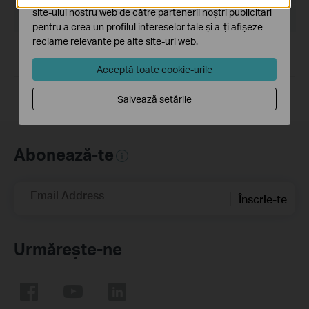
site-ului nostru web de către partenerii noștri publicitari
Sistem de Operare: Mac OS X10.9_10.13
pentru a crea un profilul intereselor tale și a-ți afișeze
reclame relevante pe alte site-uri web.
1. For Archer T3U (EU) V1.
2. For Mac OS 10.9~10.13.
Acceptă toate cookie-urile
Salvează setările
Abonează-te
Email Address
Înscrie-te
Urmărește-ne