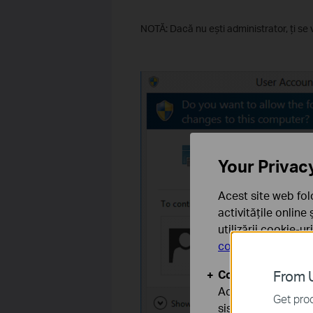
NOTĂ: Dacă nu ești administrator, ți se 
Your Privac
Acest site web fol
activitățile online
utilizării cookie-u
confidențialitate
.
Cookie-uri de baz
From U
Aceste cookie-uri 
Get prod
sistemele tale