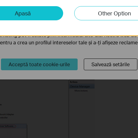
iză și marketing
Apasă
Other Option
liză ne permit să analizăm activitățile tale de pe site-ul nos
a funcționalitatea site-ului.
rketing pot fi setate prin intermediul site-ului nostru web de 
pta pe adaptor și apoi click pe Update Driver Software… .
pentru a crea un profilul intereselor tale și a-ți afișeze reclam
Acceptă toate cookie-urile
Salvează setările