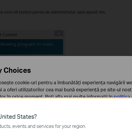
va cere să tastezi parola de administrator, apoi apasă Yes.
y Choices
osește cookie-uri pentru a îmbunătăți experiența navigării we
 și a oferi utilizatorilor cea mai bună experiență pe site-ul nos
rilor în orice moment. Poți afla mai multe informații în
politica
ă
nited States?
sunt necesare pentru funcționarea site-ului web și nu pot fi d
ucts, events and services for your region.