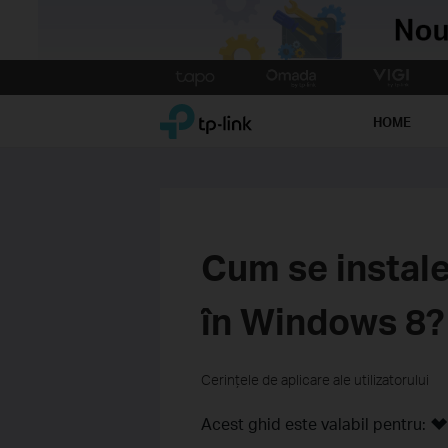
Click
to
TP-Link, Reliably Smart
skip
HOME
the
navigation
bar
Cum se instal
în Windows 8?
Cerințele de aplicare ale utilizatorului
Acest ghid este valabil pentru: