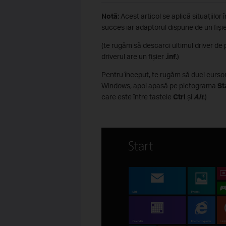
Notă:
Acest articol se aplică situațiilor
succes iar adaptorul dispune de un fiși
(te rugăm să descarci ultimul driver de 
driverul are un fișier
.inf
.)
Pentru început, te rugăm să duci cursoru
Windows, apoi apasă pe pictograma
St
care este între tastele
Ctrl
și
Alt
.)