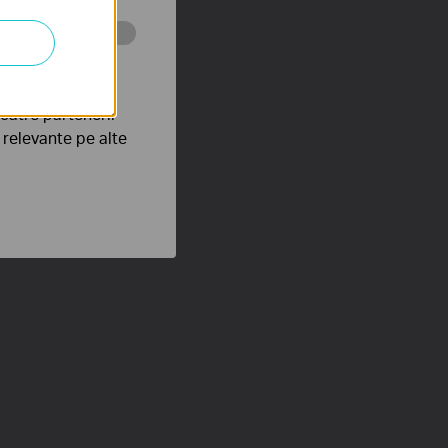
tru web a
către partenerii
e relevante pe alte