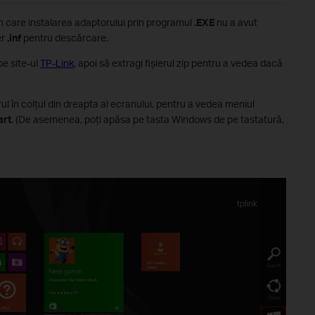
 în care instalarea adaptorului prin programul
.EXE
nu a avut
er
.inf
pentru descărcare.
pe site-ul
TP-Link
, apoi să extragi fișierul zip pentru a vedea dacă
l în colțul din dreapta al ecranului, pentru a vedea meniul
art
. (De asemenea, poți apăsa pe tasta Windows de pe tastatură,