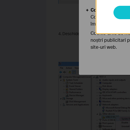
Cookie-uri de anal
Cookie-urile de ana
îmbunătăți și ajust
Cookie-urile de ma
4. Deschide Device Manager. Click drea
noștri publicitari 
site-uri web.