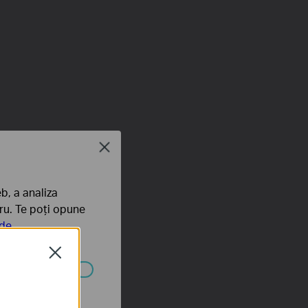
Close
b, a analiza
tru. Te poți opune
 de
Close
ezactivate în