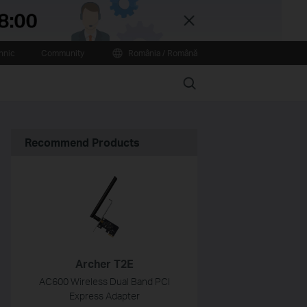
Close
hnic
Community
România / Română
Search
Recommend Products
Archer T2E
AC600 Wireless Dual Band PCI
Express Adapter