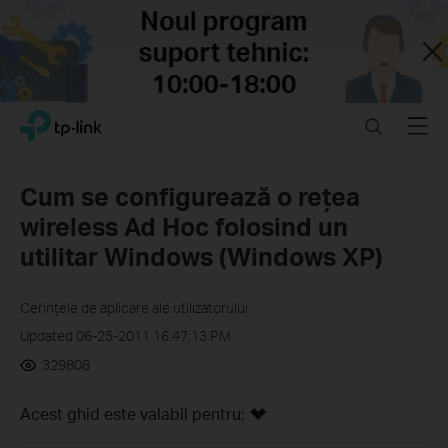
Close
Click
Search
Menu
TP-Link, Reliably Smart
to
skip
the
Cum se configurează o reţea
navigation
wireless Ad Hoc folosind un
bar
utilitar Windows (Windows XP)
Cerințele de aplicare ale utilizatorului
Updated 06-25-2011 16:47:13 PM
329808
Acest ghid este valabil pentru: