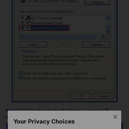
Pasul 7:
Bifaţi
Use the following IP address
, şi introduceţi
IP
address
şi
Subnet mask
. Apoi daţi click pe
OK
.
Close
Your Privacy Choices