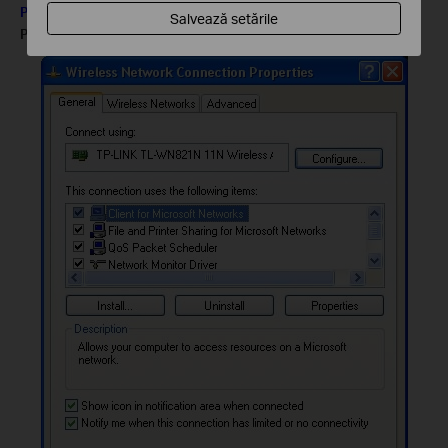
Pasul 8:
Click pe
OK
în fereastra
Wireless Network Connection
Salvează setările
Properties
.