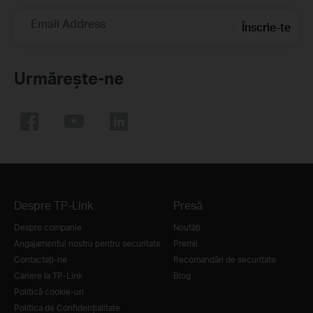
Email Address
Înscrie-te
Urmărește-ne
Despre TP-Link
Presă
Despre companie
Noutăţi
Angajamentul nostru pentru securitate
Premii
Contactați-ne
Recomandări de securitate
Cariere la TP-Link
Blog
Politică cookie-uri
Politica de Confidențialitate