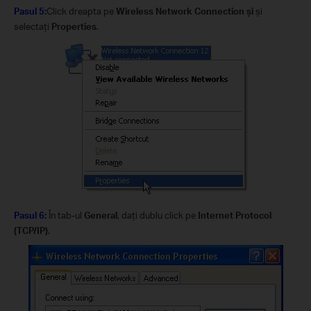
Pasul 5:
Click dreapta pe
Wireless Network Connection şi
şi
selectaţi
Properties
.
Pasul 6:
În tab-ul
General
, daţi dublu click pe
Internet Protocol
(TCP/IP)
.