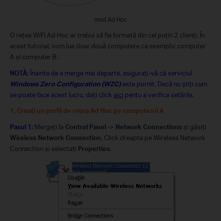
mod Ad Hoc
O reţea WiFI Ad Hoc ar trebui să fie formată din cel puţin 2 clienţi. În
acest tutorial, vom lua doar două computere ca exemplu: computer
A şi computer B .
NOTĂ:
Înainte de a merge mai departe, asiguraţi-vă că serviciul
Windows Zero Configuration (WZC)
este pornit. Dacă nu ştiţi cum
se poate face acest lucru, daţi click
aici
pentu a verifica setările.
1. Creaţi un profil de reţea Ad Hoc pe computerul A
Pasul 1:
Mergeţi la
Control Panel
->
Network Connections
şi găsiţi
Wireless Network Connection
. Click dreapta pe Wireless Network
Connection şi selectaţi
Properties
.