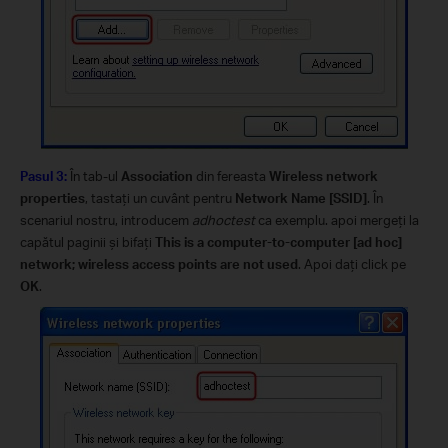
Pasul 3:
În tab-ul
Association
din fereasta
Wireless network
properties
, tastaţi un cuvânt pentru
Network Name [SSID]
. În
scenariul nostru, introducem
adhoctest
ca exemplu. apoi mergeţi la
capătul paginii şi bifaţi
This is a computer-to-computer [ad hoc]
network; wireless access points are not used
. Apoi daţi click pe
OK
.