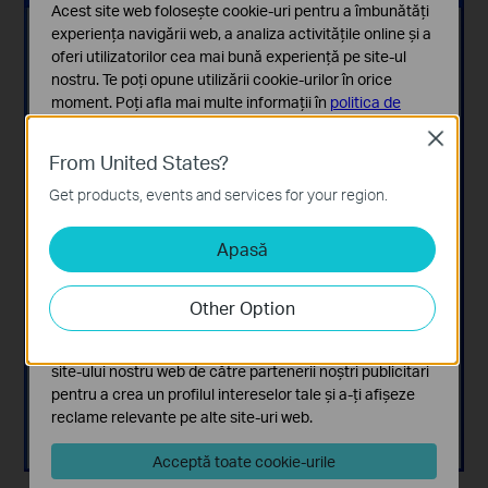
Acest site web folosește cookie-uri pentru a îmbunătăți
experiența navigării web, a analiza activitățile online și a
oferi utilizatorilor cea mai bună experiență pe site-ul
nostru. Te poți opune utilizării cookie-urilor în orice
moment. Poți afla mai multe informații în
politica de
confidențialitate
.
Close
From United States?
Cookie-uri de bază
Aceste cookie-uri sunt necesare pentru funcționarea
Get products, events and services for your region.
site-ului web și nu pot fi dezactivate în sistemele tale
Apasă
Cookie-uri de analiză și marketing
Cookie-urile de analiză ne permit să analizăm activitățile
tale de pe site-ul nostru web a îmbunătăți și ajusta
Other Option
funcționalitatea site-ului.
Cookie-urile de marketing pot fi setate prin intermediul
site-ului nostru web de către partenerii noștri publicitari
pentru a crea un profilul intereselor tale și a-ți afișeze
reclame relevante pe alte site-uri web.
Acceptă toate cookie-urile