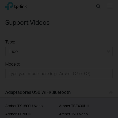
Click
Search
Menu
TP-Link, Reliably Smart
to
skip
the
Support Videos
navigation
bar
Type:
Tudo
Modelo:
Para Casa
Smart Home
Empresas
Adaptadores USB WiFi/Bluetooth
ISP
Archer TX1800U Nano
Archer TBE400UH
Archer TX20UH
Archer T2U Nano