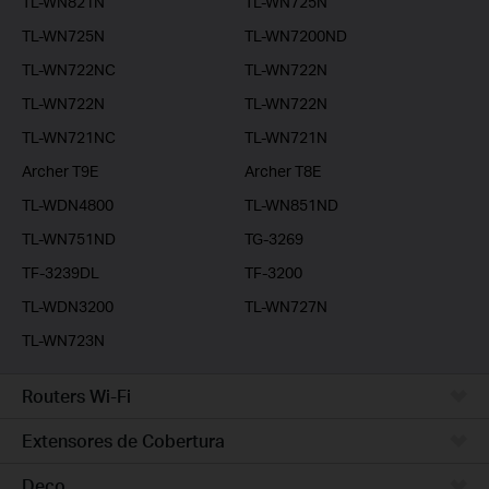
TL-WN821N
TL-WN725N
TL-WN725N
TL-WN7200ND
TL-WN722NC
TL-WN722N
TL-WN722N
TL-WN722N
TL-WN721NC
TL-WN721N
Archer T9E
Archer T8E
TL-WDN4800
TL-WN851ND
TL-WN751ND
TG-3269
TF-3239DL
TF-3200
TL-WDN3200
TL-WN727N
TL-WN723N
Routers Wi-Fi
Extensores de Cobertura
Deco