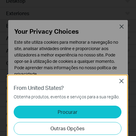
Desktop
Exteriores
Bridge Wireless
Close
Your Privacy Choices
Access Pro
Este site utiliza cookies para melhorar a navegação no
site, analisar atividades online e proporcionar aos
Access Plus
utilizadores a melhor experiência no nosso site. Pode
opor-se à utilização de cookies a qualquer momento.
GPON
Pode aprender mais informações no nosso
política de
privacidade
.
Access
Close
Cookies Básicos
From United States?
Campus
Os cookies são necessários para o funcionamento do
Obtenha produtos, eventos e serviços para a sua região.
website e não podem ser desativados nos seus
Access Max
sistemas.
Procurar
Aggregation
Cookies de Análise e Marketing
Os cookies de analise permite-nos analisar as suas
Gateways com Fios
Outras Opções
atividades no nosso website para melhorar e ajustar a
funcionalidade do nosso website.