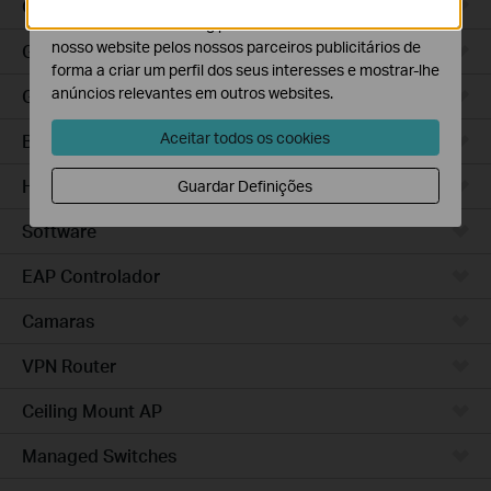
Gateways WiFi
O cookies de marketing podem ser definidos através do
nosso website pelos nossos parceiros publicitários de
Gateways WiFi 4G
forma a criar um perfil dos seus interesses e mostrar-lhe
anúncios relevantes em outros websites.
Gateways Integrados
Aceitar todos os cookies
Baseados em Cloud
Hardware
Guardar Definições
Software
EAP Controlador
Camaras
VPN Router
Ceiling Mount AP
Managed Switches