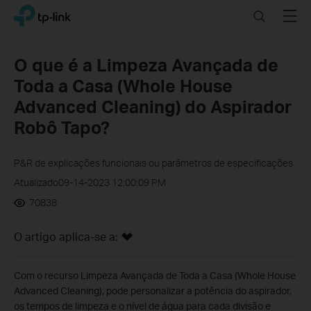
Click
Search
Menu
TP-Link, Reliably Smart
to
skip
the
O que é a Limpeza Avançada de
navigation
Toda a Casa (Whole House
bar
Advanced Cleaning) do Aspirador
Robô Tapo?
P&R de explicações funcionais ou parâmetros de especificações
Atualizado09-14-2023 12:00:09 PM
70838
O artigo aplica-se a:
Com o recurso Limpeza Avançada de Toda a Casa (Whole House
Advanced Cleaning), pode personalizar a potência do aspirador,
os tempos de limpeza e o nível de água para cada divisão e