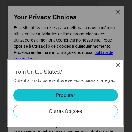
Close
Your Privacy Choices
Este site utiliza cookies para melhorar a navegação no
site, analisar atividades online e proporcionar aos
utilizadores a melhor experiência no nosso site. Pode
opor-se à utilização de cookies a qualquer momento.
Pode aprender mais informações no nosso
política de
privacidade
.
Close
Cookies Básicos
From United States?
Os cookies são necessários para o funcionamento do
Obtenha produtos, eventos e serviços para a sua região.
website e não podem ser desativados nos seus
sistemas.
Procurar
Cookies de Análise e Marketing
Os cookies de analise permite-nos analisar as suas
5. Toque em "
Concluído
" no canto superior direito para guardar
Outras Opções
atividades no nosso website para melhorar e ajustar a
as definições do Modo de Limpeza Avançado. O aspirador robô
funcionalidade do nosso website.
limpará as divisões com base na ordem e nas preferências de
O cookies de marketing podem ser definidos através do
cada divisão.
nosso website pelos nossos parceiros publicitários de