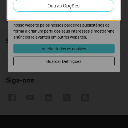
This Article Applies to:
Outras Opções
atividades no nosso website para melhorar e ajustar a
funcionalidade do nosso website.
O cookies de marketing podem ser definidos através do
nosso website pelos nossos parceiros publicitários de
forma a criar um perfil dos seus interesses e mostrar-lhe
anúncios relevantes em outros websites.
Subscrição
Aceitar todos os cookies
Email Address
Inscreva-se
Guardar Definições
Siga-nos