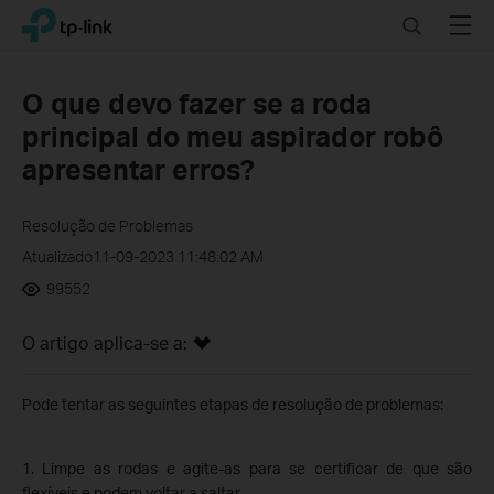
Click
Search
Menu
TP-Link, Reliably Smart
to
skip
the
O que devo fazer se a roda
navigation
principal do meu aspirador robô
bar
apresentar erros?
Resolução de Problemas
Atualizado11-09-2023 11:48:02 AM
99552
O artigo aplica-se a:
Pode tentar as seguintes etapas de resolução de problemas:
1. Limpe as rodas e agite-as para se certificar de que são
flexíveis e podem voltar a saltar.