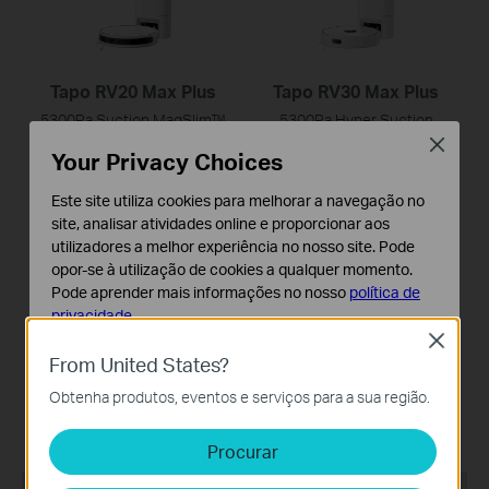
Tapo RV20 Max Plus
Tapo RV30 Max Plus
5300Pa Suction MagSlim™
5300Pa Hyper Suction
LiDAR Navigation Robot
Robot Vacuum & Mop +
Close
Your Privacy Choices
Vacuum and Mop with Auto-
Smart Auto-Empty Dock
Empty Dock
Este site utiliza cookies para melhorar a navegação no
site, analisar atividades online e proporcionar aos
NOVO
utilizadores a melhor experiência no nosso site. Pode
opor-se à utilização de cookies a qualquer momento.
Pode aprender mais informações no nosso
política de
privacidade
.
Close
Cookies Básicos
Tapo RV20 Max
From United States?
Os cookies são necessários para o funcionamento do
5300Pa Suction MagSlim™
Obtenha produtos, eventos e serviços para a sua região.
website e não podem ser desativados nos seus
LiDAR Navigation Robot
sistemas.
Vacuum and Mop
Procurar
Cookies de Análise e Marketing
Os cookies de analise permite-nos analisar as suas