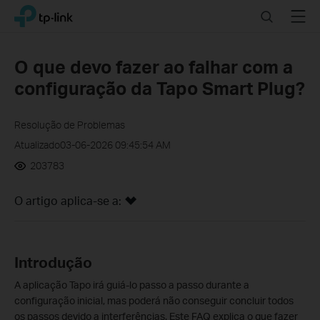
Click
Search
Menu
TP-Link, Reliably Smart
to
skip
the
O que devo fazer ao falhar com a
navigation
configuração da Tapo Smart Plug?
bar
Resolução de Problemas
Atualizado03-06-2026 09:45:54 AM
203783
O artigo aplica-se a:
Introdução
A aplicação Tapo irá guiá-lo passo a passo durante a
configuração inicial, mas poderá não conseguir concluir todos
os passos devido a interferências. Este FAQ explica o que fazer