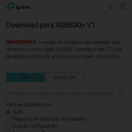
Click
Search
Menu
TP-Link, Reliably Smart
to
skip
the
Download para
XGB830v
V1
navigation
bar
IMPORTANTE
: A versão do modelo e de hardware varia
de acordo com a região (EU/US). Consulte o site TP-Link
da região correcta de acordo com a origem do produto.
FAQ
Código GPL
Filtro de Caraterísticas :
Tudo
Requisito de Aplicação do Utilizador
Guia de Configuração