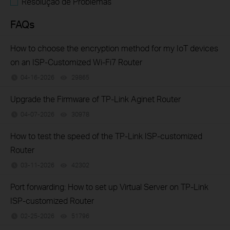
Resolução de Problemas
FAQs
How to choose the encryption method for my IoT devices
on an ISP-Customized Wi-Fi7 Router
04-16-2026
29865
views
Upgrade the Firmware of TP-Link Aginet Router
04-07-2026
30978
views
How to test the speed of the TP-Link ISP-customized
Router
03-11-2026
42302
views
Port forwarding: How to set up Virtual Server on TP-Link
ISP-customized Router
02-25-2026
51796
views