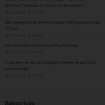
eletrónico "Notámos um novo início de sessão"?
03-20-2025
128746
views
Não consigo aceder à minha unidade USB ligada ao router
TP-Link
10-21-2024
268948
views
How to Fix Slow Internet on a TP-Link Router
05-11-2018
873724
views
O que fazer se não se conseguir conectar ao seu Deco
remotamente?
04-13-2018
237003
views
Subscrição