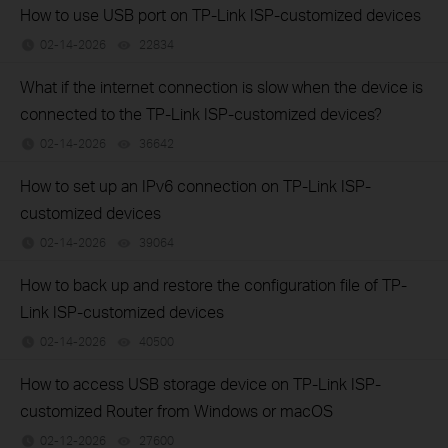
How to use USB port on TP-Link ISP-customized devices
02-14-2026
22834
views
What if the internet connection is slow when the device is
connected to the TP-Link ISP-customized devices?
02-14-2026
36642
views
How to set up an IPv6 connection on TP-Link ISP-
customized devices
02-14-2026
39064
views
How to back up and restore the configuration file of TP-
Link ISP-customized devices
02-14-2026
40500
views
How to access USB storage device on TP-Link ISP-
customized Router from Windows or macOS
02-12-2026
27600
views