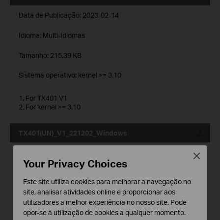
Data de Publicação:
2023-02-14
Idioma:
Multi-Idiomas
Tamanho:
215.39 KB
Sistema operativo: kernel >= 3.10
1. For TX401 V1
2. For kernel >= 3.10
TX401(UN)_V1_221202_Windows
Data de Publicação:
2023-02-14
Close
Your Privacy Choices
Idioma:
Multi-Idiomas
Este site utiliza cookies para melhorar a navegação no
site, analisar atividades online e proporcionar aos
Tamanho:
10.54 MB
utilizadores a melhor experiência no nosso site. Pode
Sistema operativo: win7,8,81,10x32/x64,win11,Windows
opor-se à utilização de cookies a qualquer momento.