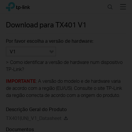
Click
Search
Menu
TP-Link, Reliably Smart
to
skip
the
Download para
TX401
V1
navigation
bar
Por favor escolha a versão de hardware:
V1
>
Como identificar a versão de hardware num dispositivo
TP-Link?
IMPORTANTE
: A versão do modelo e de hardware varia
de acordo com a região (EU/US). Consulte o site TP-Link
da região correcta de acordo com a origem do produto.
Descrição Geral do Produto
TX401(UN)_V1_Datasheet
Documentos