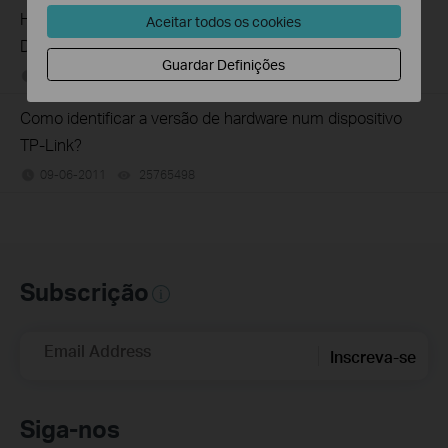
How to Find the Serial Number (S/N) on Your TP-Link
Aceitar todos os cookies
Device
Guardar Definições
03-19-2013
489172
views
Como identificar a versão de hardware num dispositivo
TP-Link?
09-06-2011
25765498
views
Subscrição
Email Address
Inscreva-se
Siga-nos