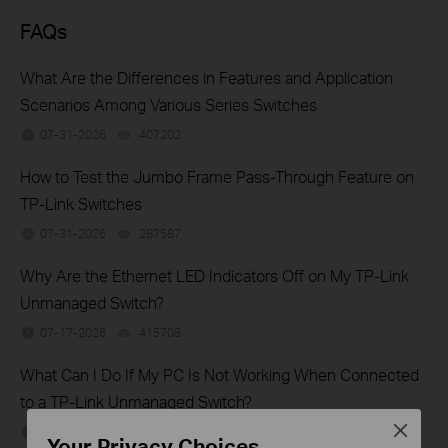
FAQs
What Are the Differences in Features and Application
Scenarios Among Various Series Switches
07-31-2026
407202
views
How to Test the Jumbo Frame Pass-Through Feature on
TP-Link Switches
07-31-2026
287587
views
Why Are the Ethernet LED Indicators Off on My TP-Link
Unmanaged Switch?
07-17-2026
415708
views
What Can I Do If My PC Is Not Working When Connected
to a TP-Link Unmanaged Switch?
Close
07-16-2026
317015
views
Your Privacy Choices