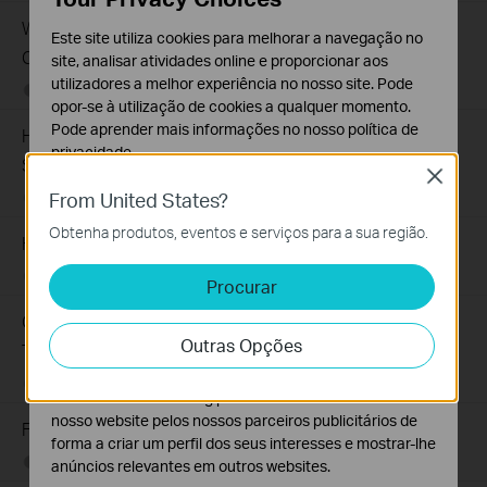
What Can I Do If My PC Has Slow Network Speed When
Este site utiliza cookies para melhorar a navegação no
Connected to an Unmanaged Switch?
site, analisar atividades online e proporcionar aos
utilizadores a melhor experiência no nosso site. Pode
07-16-2026
359119
views
opor-se à utilização de cookies a qualquer momento.
Pode aprender mais informações no nosso
política de
How to Troubleshoot Unstable Internet Issue on Omada
privacidade
.
Switch
Close
Cookies Básicos
From United States?
06-24-2026
129875
views
Os cookies são necessários para o funcionamento do
Obtenha produtos, eventos e serviços para a sua região.
website e não podem ser desativados nos seus
How to Troubleshoot No Internet Issue on Omada Switch
sistemas.
06-24-2026
184176
views
Procurar
Cookies de Análise e Marketing
Como encontrar o número do modelo do seu dispositivo
Os cookies de analise permite-nos analisar as suas
Outras Opções
atividades no nosso website para melhorar e ajustar a
TP-Link
funcionalidade do nosso website.
12-18-2025
7625174
views
O cookies de marketing podem ser definidos através do
nosso website pelos nossos parceiros publicitários de
Frequently asked questions about Unmanaged Switch
forma a criar um perfil dos seus interesses e mostrar-lhe
07-23-2024
351650
views
anúncios relevantes em outros websites.