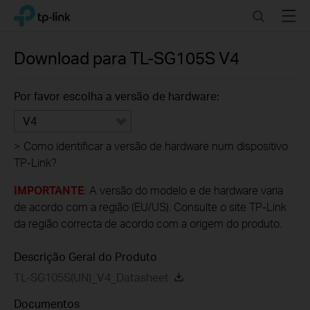
Click
Search
Menu
TP-Link, Reliably Smart
to
skip
the
Download para
TL-SG105S
V4
navigation
bar
Por favor escolha a versão de hardware:
V4
>
Como identificar a versão de hardware num dispositivo
TP-Link?
IMPORTANTE
: A versão do modelo e de hardware varia
de acordo com a região (EU/US). Consulte o site TP-Link
da região correcta de acordo com a origem do produto.
Descrição Geral do Produto
TL-SG105S(UN)_V4_Datasheet
Documentos