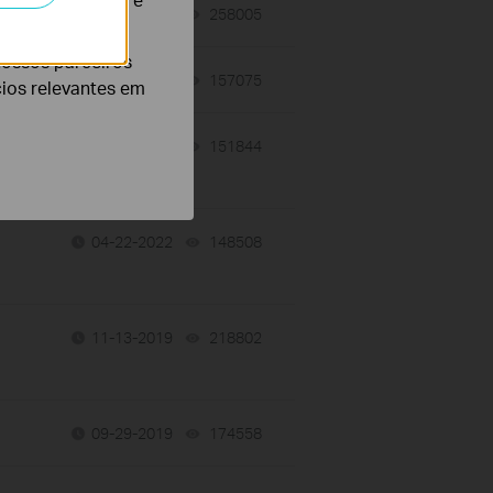
?
01-20-2017
258005
views
nossos parceiros
06-29-2022
157075
views
cios relevantes em
06-29-2022
151844
views
04-22-2022
148508
views
11-13-2019
218802
views
09-29-2019
174558
views