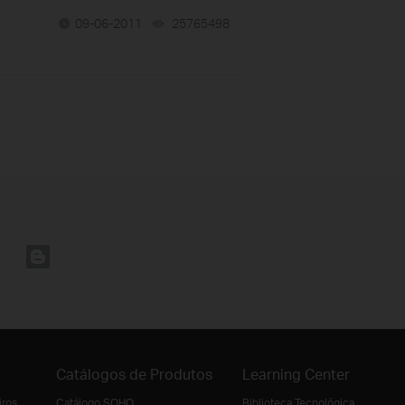
09-06-2011
25765498
views
Catálogos de Produtos
Learning Center
iros
Catálogo SOHO
Biblioteca Tecnológica