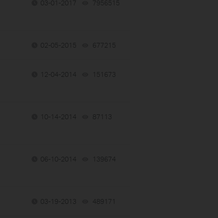
03-01-2017
7956515
views
02-05-2015
677215
views
12-04-2014
151673
views
10-14-2014
87113
views
06-10-2014
139674
views
03-19-2013
489171
views