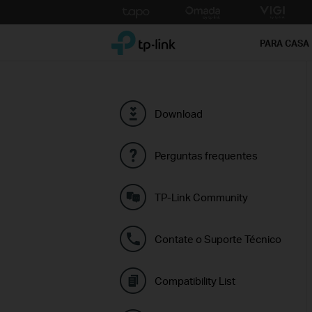
Click
to
TP-Link, Reliably Smart
skip
PARA CASA
the
navigation
bar
Download
Perguntas frequentes
TP-Link Community
Contate o Suporte Técnico
Compatibility List