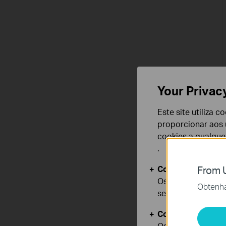
Your Privac
Este site utiliza 
proporcionar aos u
cookies a qualqu
.
Cookies Básicos
From U
Os cookies são ne
Obtenha 
seus sistemas.
Cookies de Anális
Os cookies de ana