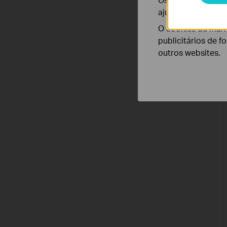
ajustar a funciona
O cookies de mark
publicitários de f
outros websites.