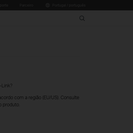
porte
Parceiro
Portugal / português
Search
-Link?
acordo com a região (EU/US). Consulte
o produto.