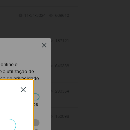
11-21-2024
609610
views
07-29-2024
187121
views
Close
 online e
04-03-2023
646338
views
 à utilização de
tica de privacidade
Close
07-07-2022
290364
views
r desativados nos
06-29-2022
150098
views
te para melhorar e