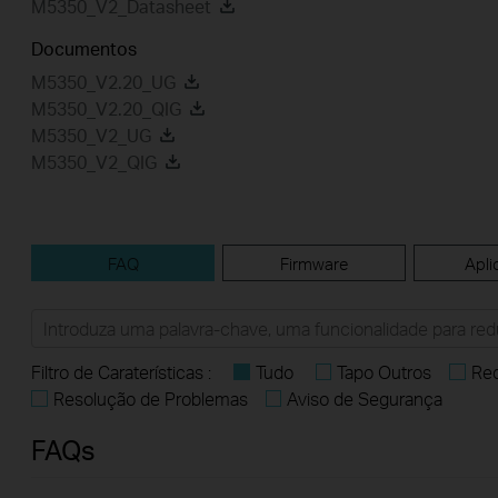
M5350_V2_Datasheet
Documentos
M5350_V2.20_UG
M5350_V2.20_QIG
M5350_V2_UG
M5350_V2_QIG
FAQ
Firmware
Apli
Filtro de Caraterísticas :
Tudo
Tapo Outros
Req
Resolução de Problemas
Aviso de Segurança
FAQs