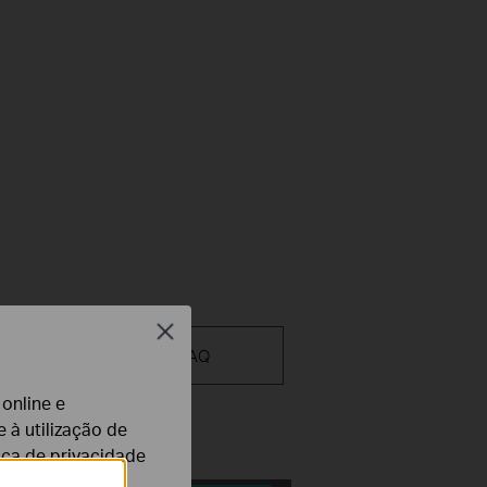
Close
deo de
FAQ
guração
 online e
 à utilização de
tica de privacidade