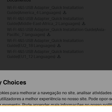
Wi-Fi 4&5 USB Adapter_Quick Installation
Guide(America_4 Languages)
Wi-Fi 4&5 USB Adapter_Quick Installation
Guide(Middle-East-Africa_2 Languages)
Wi-Fi 4&5 USB Adapter_Quick Installation Guide(Asia-
Pacific_7 languages)
Wi-Fi 4&5 USB Adapter_Quick Installation
Guide(EU2_18 Languages)
Wi-Fi 4&5 USB Adapter_Quick Installation
Guide(EU1_12 Languages)
Ví
y Choices
Utilitário
Driver
Confi
cookies para melhorar a navegação no site, analisar atividades
tilizadores a melhor experiência no nosso site. Pode opor-se
Utilitário
er momento. Pode aprender mais informações no nosso
polí