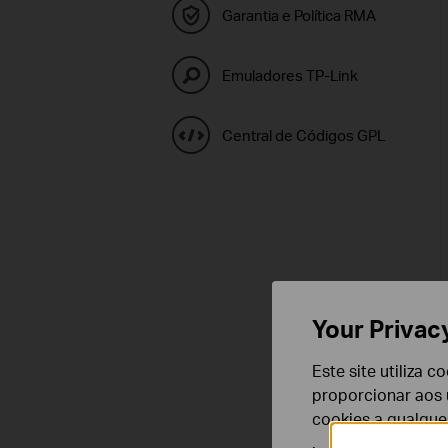
Garantia e Política RMA
Emuladores TP-Link
Central de Códigos GPL
Your Privac
Este site utiliza 
proporcionar aos u
cookies a qualqu
.