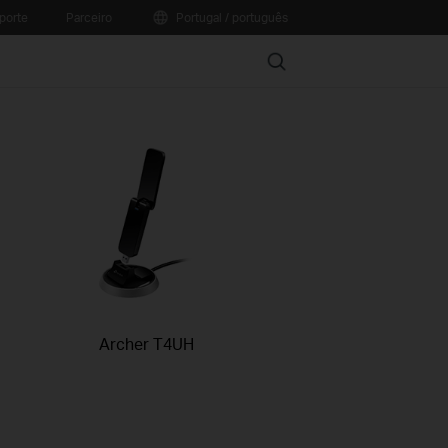
porte
Parceiro
Portugal / português
Search
Archer T4UH