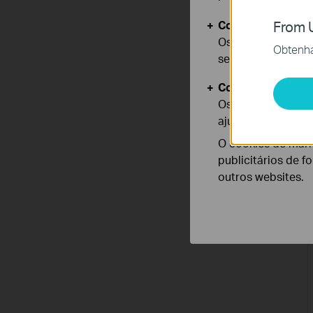
Cookies Básicos
From U
Os cookies são ne
Obtenha 
seus sistemas.
Cookies de Anális
Os cookies de ana
ajustar a funciona
O cookies de mark
publicitários de f
outros websites.