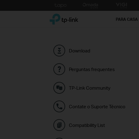
Click
to
TP-Link, Reliably Smart
skip
PARA CASA
the
navigation
bar
Download
Perguntas frequentes
TP-Link Community
Contate o Suporte Técnico
Compatibility List