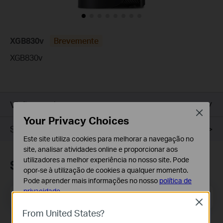
XGB830v
Brevemente
XGB830v
Visão geral
Close
Your Privacy Choices
Suporte
Este site utiliza cookies para melhorar a navegação no
site, analisar atividades online e proporcionar aos
utilizadores a melhor experiência no nosso site. Pode
Subscrição
opor-se à utilização de cookies a qualquer momento.
Pode aprender mais informações no nosso
política de
privacidade
.
Email Address
Inscreva-se
Close
Cookies Básicos
From United States?
Os cookies são necessários para o funcionamento do